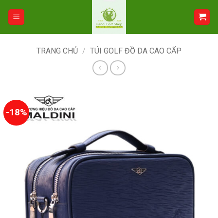
Bỏ
qua
nội
dung
TRANG CHỦ
/
TÚI GOLF ĐỒ DA CAO CẤP
-18%