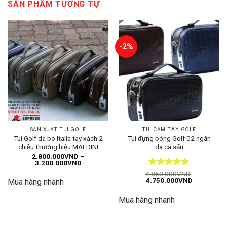
SẢN PHẨM TƯƠNG TỰ
-2%
SẢN XUẤT TÚI GOLF
TÚI CẦM TAY GOLF
Túi Golf da bò Italia tay xách 2
Túi đựng bóng Golf 02 ngăn
chiều thương hiệu MALDINI
da cá sấu
2.800.000
VND
–
Khoảng
3.200.000
VND
giá:
Được xếp
4.850.000
VND
từ
Giá
Giá
4.750.000
VND
hạng
5
5
Mua hàng nhanh
2.800.000VND
gốc
hiện
đến
sao
là:
tại
3.200.000VND
Mua hàng nhanh
4.850.000VND.
là:
4.750.000