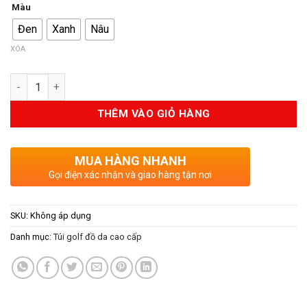
Màu
là:
tại
Đen
Xanh
Nâu
3.000.000VND.
là:
2.450.000V
XÓA
Số lượng
THÊM VÀO GIỎ HÀNG
MUA HÀNG NHANH
Gọi điện xác nhận và giao hàng tận nơi
SKU:
Không áp dụng
Danh mục:
Túi golf đồ da cao cấp