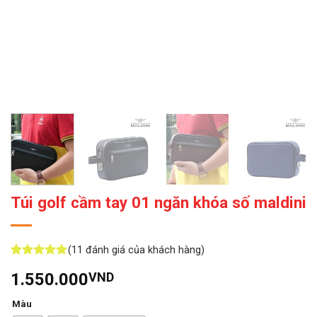
Túi golf cầm tay 01 ngăn khóa số maldini
(
11
đánh giá của khách hàng)
5
11
trên 5
1.550.000
VND
dựa trên
đánh giá
Màu