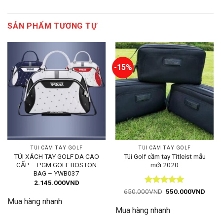
SẢN PHẨM TƯƠNG TỰ
-15%
TÚI CẦM TAY GOLF
TÚI CẦM TAY GOLF
TÚI XÁCH TAY GOLF DA CAO
Túi Golf cầm tay Titleist mẫu
CẤP – PGM GOLF BOSTON
mới 2020
BAG – YWB037
2.145.000
VND
Được xếp
Giá
Giá
650.000
VND
550.000
VND
gốc
hiện
hạng
5
5
Mua hàng nhanh
là:
tại
sao
Mua hàng nhanh
650.000VND.
là:
550.