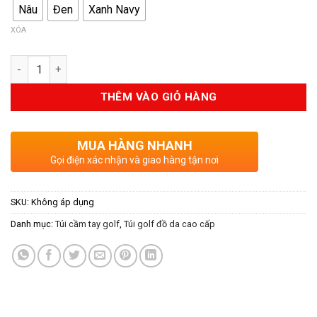
Nâu
Đen
Xanh Navy
XÓA
Số lượng
THÊM VÀO GIỎ HÀNG
MUA HÀNG NHANH
Gọi điện xác nhận và giao hàng tận nơi
SKU:
Không áp dụng
Danh mục:
Túi cầm tay golf
,
Túi golf đồ da cao cấp