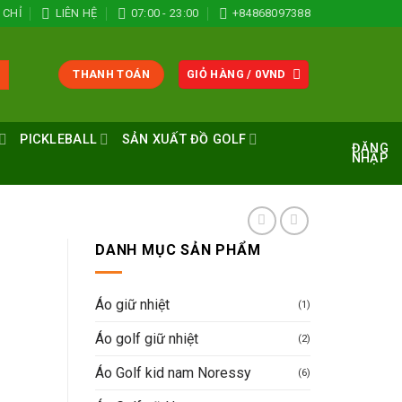
 CHỈ
LIÊN HỆ
07:00 - 23:00
+84868097388
THANH TOÁN
GIỎ HÀNG /
0
VND
PICKLEBALL
SẢN XUẤT ĐỒ GOLF
ĐĂNG
NHẬP
DANH MỤC SẢN PHẨM
Áo giữ nhiệt
(1)
Áo golf giữ nhiệt
(2)
Áo Golf kid nam Noressy
(6)