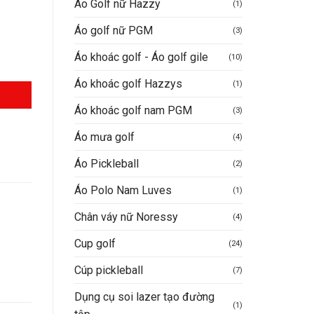
Áo Golf nữ Hazzy
(1)
Áo golf nữ PGM
(3)
Áo khoác golf - Áo golf gile
(10)
Áo khoác golf Hazzys
(1)
Áo khoác golf nam PGM
(3)
Áo mưa golf
(4)
Áo Pickleball
(2)
Áo Polo Nam Luves
(1)
Chân váy nữ Noressy
(4)
Cup golf
(24)
Cúp pickleball
(7)
Dụng cụ soi lazer tạo đường
(1)