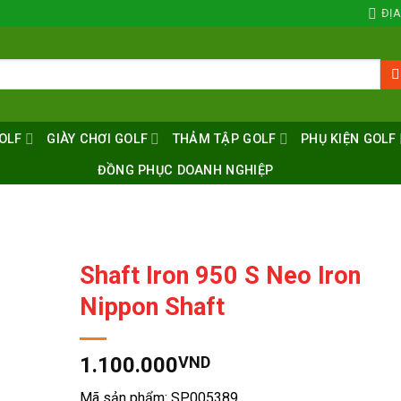
ĐỊA
OLF
GIÀY CHƠI GOLF
THẢM TẬP GOLF
PHỤ KIỆN GOLF
ĐỒNG PHỤC DOANH NGHIỆP
Shaft Iron 950 S Neo Iron
Nippon Shaft
1.100.000
VND
Mã sản phẩm: SP005389