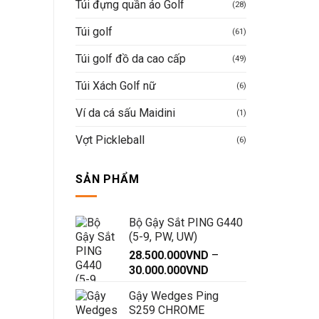
Túi đựng quần áo Golf
(28)
Túi golf
(61)
Túi golf đồ da cao cấp
(49)
Túi Xách Golf nữ
(6)
Ví da cá sấu Maidini
(1)
Vợt Pickleball
(6)
SẢN PHẨM
Bộ Gậy Sắt PING G440
(5-9, PW, UW)
28.500.000
VND
–
Khoảng
30.000.000
VND
giá:
Gậy Wedges Ping
từ
S259 CHROME
28.500.000VND