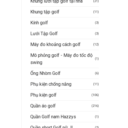
Khung lưới tập golf tại nhà
(21)
Mua hàng nhanh
Khung tập golf
(11)
Kính golf
(3)
Lưới Tập Golf
(3)
Máy đo khoảng cách golf
(12)
Mô phỏng golf - Máy đo tốc độ
(1)
swing
Ống Nhòm Golf
(6)
Phụ kiện chống nắng
(11)
Phụ kiện golf
(106)
Quần áo golf
(216)
Quần Golf nam Hazzys
(1)
Quần short Golf nữ JL
(2)