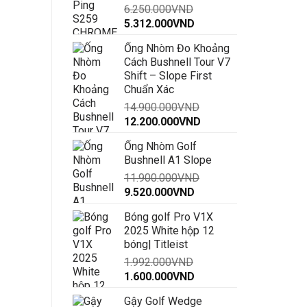
6.250.000
VND
đến
Giá
Giá
5.312.000
VND
30.000.000VND
gốc
hiện
Ống Nhòm Đo Khoảng
là:
tại
Cách Bushnell Tour V7
6.250.000VND.
là:
Shift – Slope First
5.312.000VND.
Chuẩn Xác
14.900.000
VND
Giá
Giá
12.200.000
VND
gốc
hiện
Ống Nhòm Golf
là:
tại
Bushnell A1 Slope
14.900.000VND.
là:
11.900.000
VND
12.200.000VND.
Giá
Giá
9.520.000
VND
gốc
hiện
Bóng golf Pro V1X
là:
tại
2025 White hộp 12
11.900.000VND.
là:
bóng| Titleist
9.520.000VND.
1.992.000
VND
Giá
Giá
1.600.000
VND
gốc
hiện
Gậy Golf Wedge
là:
tại