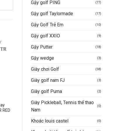
Gậy golf PING
(77)
Gậy golf Taylormade
(17)
Gậy Golf Trẻ Em
(10)
Gậy golf XXIO
(9)
Gậy Putter
(18)
Gậy wedge
(3)
Giày chơi Golf
(58)
Giày golf nam FJ
(3)
Giày golf Puma
(2)
SHAFT DRIVER
SHAFT DRIVER
Giày Pickleball, Tennis thể thao
way
Shaft Driver Autoflex 505
SHAFT DRIVER TPT
(0)
Nam
R RED
RAINBOW SF505RB-D
14.000.000
VND
Auto Flex
Khoác louis castel
(0)
24.000.000
VND
Mua hàng nhanh