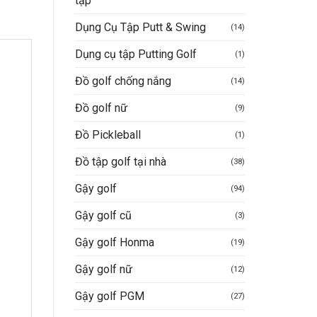
tập
Dụng Cụ Tập Putt & Swing
(14)
Dụng cụ tập Putting Golf
(1)
Đồ golf chống nắng
(14)
Đồ golf nữ
(9)
Đồ Pickleball
(1)
Đồ tập golf tại nhà
(38)
Gậy golf
(94)
Gậy golf cũ
(3)
Gậy golf Honma
(19)
Gậy golf nữ
(12)
Gậy golf PGM
(27)