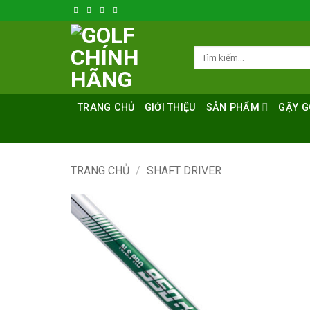
Bỏ
qua
nội
Tìm
dung
kiếm:
TRANG CHỦ
GIỚI THIỆU
SẢN PHẨM
GẬY G
TRANG CHỦ
/
SHAFT DRIVER