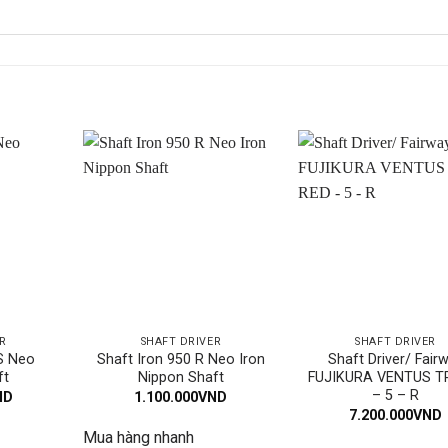
R
SHAFT DRIVER
SHAFT DRIVER
 S Neo
Shaft Iron 950 R Neo Iron
Shaft Driver/ Fair
ft
Nippon Shaft
FUJIKURA VENTUS T
– 5 – R
ND
1.100.000
VND
7.200.000
VND
Mua hàng nhanh