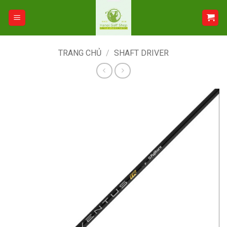
Bỏ
qua
nội
dung
TRANG CHỦ
/
SHAFT DRIVER