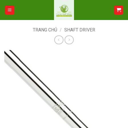
Bỏ
qua
nội
dung
TRANG CHỦ
/
SHAFT DRIVER