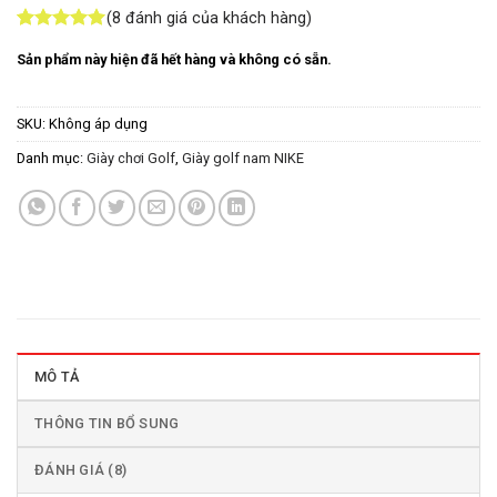
(
8
đánh giá của khách hàng)
5
8
trên 5
Sản phẩm này hiện đã hết hàng và không có sẵn.
dựa trên
đánh giá
SKU:
Không áp dụng
Danh mục:
Giày chơi Golf
,
Giày golf nam NIKE
MÔ TẢ
THÔNG TIN BỔ SUNG
ĐÁNH GIÁ (8)