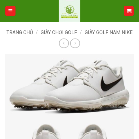
Bỏ
qua
nội
dung
TRANG CHỦ
/
GIÀY CHƠI GOLF
/
GIÀY GOLF NAM NIKE