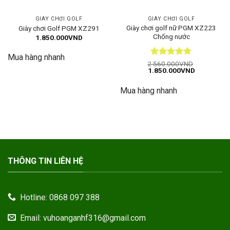
GIÀY CHƠI GOLF
GIÀY CHƠI GOLF
Giày chơi golf nữ PGM XZ223
Giày chơi Golf PGM XZ291
Chống nước
1.850.000
VND
Mua hàng nhanh
Được xếp
2.560.000
VND
Giá
Giá
1.850.000
VND
hạng
5
5
gốc
hiện
sao
là:
tại
Mua hàng nhanh
2.560.000VND.
là:
1.850.000
THÔNG TIN LIÊN HỆ
Hotline: 0868 097 388
Email: vuhoanganhf316@gmail.com