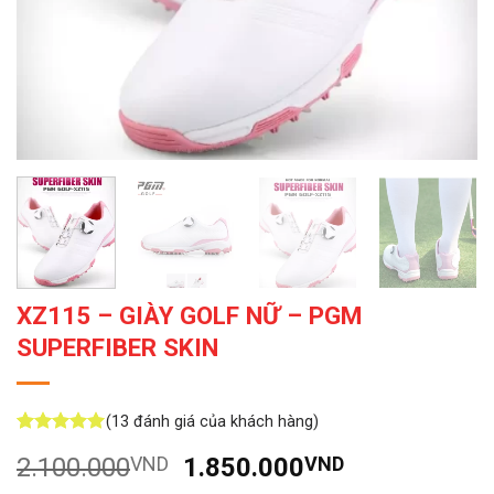
XZ115 – GIÀY GOLF NỮ – PGM
SUPERFIBER SKIN
(
13
đánh giá của khách hàng)
5
13
trên 5
Giá
Giá
2.100.000
VND
1.850.000
VND
dựa trên
đánh giá
gốc
hiện