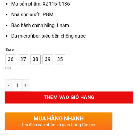
Mã sản phẩm: XZ115-0136
là:
tại
2.100.000VND.
là:
Nhà sản xuất: PGM
1.850.000V
Bảo hành chính hãng 1 năm
Da microfiber siêu bền chống nước
Size
36
37
38
39
35
XÓA
Số lượng
THÊM VÀO GIỎ HÀNG
MUA HÀNG NHANH
Gọi điện xác nhận và giao hàng tận nơi