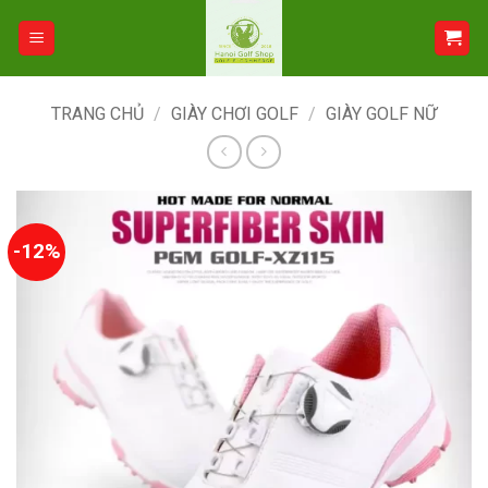
Bỏ
qua
nội
dung
TRANG CHỦ
/
GIÀY CHƠI GOLF
/
GIÀY GOLF NỮ
-12%