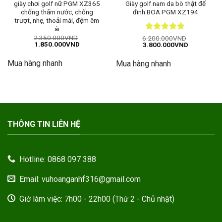
giày chơi golf nữ PGM XZ365
Giày golf nam da bò thật đế
chống thấm nước, chống
đinh BOA PGM XZ194
trượt, nhẹ, thoải mái, đệm êm
ái
2.350.000
VND
Được xếp
6.200.000
VND
Giá
Giá
1.850.000
VND
Giá
Giá
3.800.000
VND
hạng
5
5
gốc
hiện
gốc
hiện
sao
là:
tại
là:
tại
Mua hàng nhanh
2.350.000VND.
là:
Mua hàng nhanh
6.200.000VND.
là:
1.850.000VND.
3.800.000
THÔNG TIN LIÊN HỆ
Hotline: 0868 097 388
Email: vuhoanganhf316@gmail.com
Giờ làm việc: 7h00 - 22h00 (Thứ 2 - Chủ nhật)