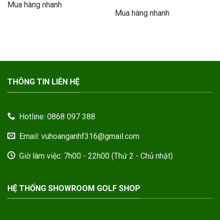
gốc
hiện
Mua hàng nhanh
10.490.000VND.
là:
là:
tại
6.600.000VND.
Mua hàng nhanh
2.900.000VND.
là:
2.100.000
THÔNG TIN LIÊN HỆ
Hotline: 0868 097 388
Email: vuhoanganhf316@gmail.com
Giờ làm việc: 7h00 - 22h00 (Thứ 2 - Chủ nhật)
HỆ THỐNG SHOWROOM GOLF SHOP