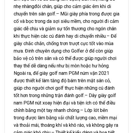
nhẹ nhàngđôi chân, giúp cho cảm giác êm khi di
chuyển trên sân golf.– Mũi giày phía trong được gia
cố và bọc trong da sợi siêu mềm, cho người đi cảm
giác dễ chịu và giảm sự tổn thương cho ngón chân
khi thực hiện các cú đánh hay di chuyển nhiều.– Đế
giày chắc chắn, chống trơn trượt cực tốt vào mùa
mưa. Đinh chuyên dụng cho Golfer ở đế còn giúp
bảo vệ cỏ trên sân và có thể được giúp người chơi
thay thế dễ dàng nếu như bị mòn hoặc hư hỏng.
Ngoài ra, đế giày golf nam PGM núm vặn 2021
được thiết kế làm tăng độ bám trên mặt sân cỏ,
giúp cho người chơi golf thực hiện những cú đánh
tốt hơn trong những trận đánh golf.– Dây giày golf
nam PGM nút xoay hiện đại và tiện ích có thể điều
chỉnh bằng một tay nhanh chóng.– Lớp lót bên
trong được làm bằng vải chất lượng cao, mềm mại
và thoải mái, thoáng khí và khô ráo, và không gây ra
cảm giác khó chịu.– Thiết kế kiểu dáng và họa tiết