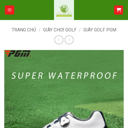
Bỏ
qua
nội
dung
TRANG CHỦ
/
GIÀY CHƠI GOLF
/
GIÀY GOLF PGM