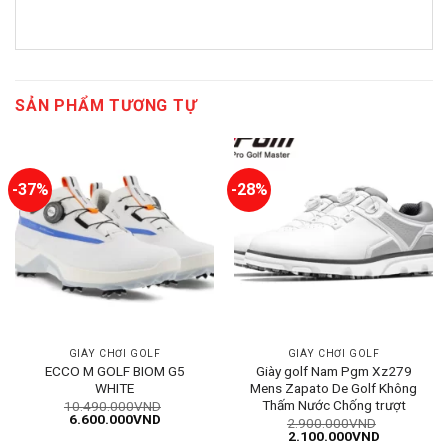
SẢN PHẨM TƯƠNG TỰ
-37%
-28%
GIÀY CHƠI GOLF
GIÀY CHƠI GOLF
ECCO M GOLF BIOM G5
Giày golf Nam Pgm Xz279
WHITE
Mens Zapato De Golf Không
Thấm Nước Chống trượt
10.490.000
VND
Giá
Giá
6.600.000
VND
2.900.000
VND
gốc
hiện
Giá
Giá
2.100.000
VND
là:
tại