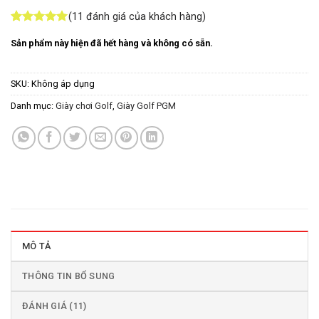
(
11
đánh giá của khách hàng)
5
11
trên 5
Sản phẩm này hiện đã hết hàng và không có sẵn.
dựa trên
đánh giá
SKU:
Không áp dụng
Danh mục:
Giày chơi Golf
,
Giày Golf PGM
MÔ TẢ
THÔNG TIN BỔ SUNG
ĐÁNH GIÁ (11)