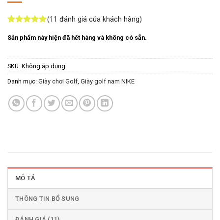
(
11
đánh giá của khách hàng)
5
11
trên 5
Sản phẩm này hiện đã hết hàng và không có sẵn.
dựa trên
đánh giá
SKU:
Không áp dụng
Danh mục:
Giày chơi Golf
,
Giày golf nam NIKE
MÔ TẢ
THÔNG TIN BỔ SUNG
ĐÁNH GIÁ (11)