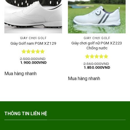
GIÀY CHƠI GOLF
GIÀY CHƠI GOLF
Giày chơi golf nữ PGM XZ223
Giày Golf nam PGM XZ129
Chống nước
Được xếp
2.500.000
VND
Giá
Giá
1.900.000
VND
hạng
5
5
Được xếp
2.560.000
VND
gốc
hiện
Giá
Giá
1.850.000
VND
sao
hạng
5
5
là:
tại
gốc
hiện
sao
Mua hàng nhanh
2.500.000VND.
là:
là:
tại
1.900.000VND.
Mua hàng nhanh
2.560.000VND.
là:
1.850.000
THÔNG TIN LIÊN HỆ