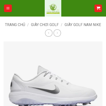
Bỏ
qua
nội
dung
TRANG CHỦ
/
GIÀY CHƠI GOLF
/
GIÀY GOLF NAM NIKE