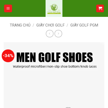
Bỏ
qua
nội
dung
TRANG CHỦ
/
GIÀY CHƠI GOLF
/
GIÀY GOLF PGM
-34%