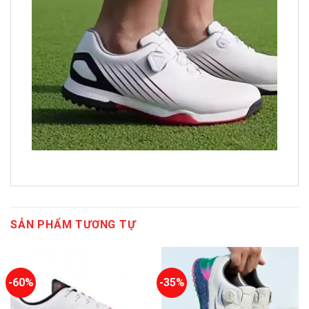
SẢN PHẨM TƯƠNG TỰ
-60%
-35%