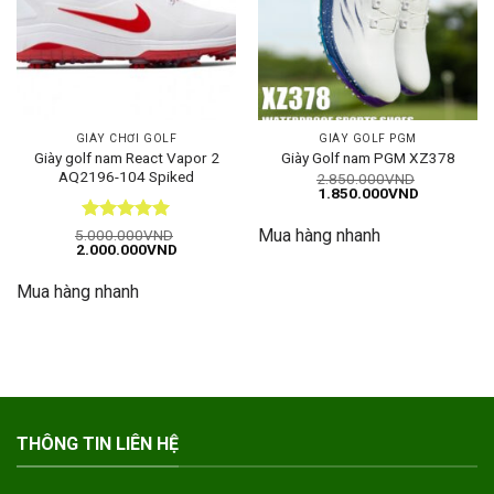
GIÀY CHƠI GOLF
GIÀY GOLF PGM
Giày golf nam React Vapor 2
Giày Golf nam PGM XZ378
AQ2196-104 Spiked
2.850.000
VND
Giá
Giá
1.850.000
VND
gốc
hiện
là:
tại
Mua hàng nhanh
Được xếp
2.850.000VND.
là:
5.000.000
VND
Giá
Giá
1.850.000
2.000.000
VND
hạng
5
5
gốc
hiện
sao
là:
tại
Mua hàng nhanh
5.000.000VND.
là:
2.000.000VND.
THÔNG TIN LIÊN HỆ