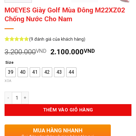
MOEYES Giày Golf Mùa Đông M22XZ02
Chống Nước Cho Nam
(
9
đánh giá của khách hàng)
5
9
trên 5
Giá
Giá
3.200.000
VND
2.100.000
VND
dựa trên
đánh giá
gốc
hiện
Size
là:
tại
39
40
41
42
43
44
3.200.000VND.
là:
2.100.000V
XÓA
Số lượng
THÊM VÀO GIỎ HÀNG
MUA HÀNG NHANH