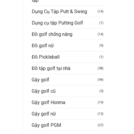
tập
Dụng Cụ Tập Putt & Swing
(14)
Dụng cụ tập Putting Golf
(1)
Đồ golf chống nắng
(14)
Đồ golf nữ
(9)
Đồ Pickleball
(1)
Đồ tập golf tại nhà
(38)
Gậy golf
(94)
Gậy golf cũ
(3)
Gậy golf Honma
(19)
Gậy golf nữ
(12)
Gậy golf PGM
(27)