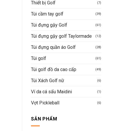
Thiết bị Golf
(7)
Túi cầm tay golf
(39)
Túi đựng gậy Golf
(61)
Túi đựng gậy golf Taylormade
(12)
Túi đựng quần áo Golf
(28)
Túi golf
(61)
Túi golf đồ da cao cấp
(49)
Túi Xách Golf nữ
(6)
Ví da cá sấu Maidini
(1)
Vợt Pickleball
(6)
SẢN PHẨM