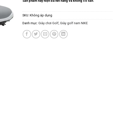
Sản phẩm này hiện đã hết hàng và không có sẵn.
dựa trên
đánh giá
SKU:
Không áp dụng
Danh mục:
Giày chơi Golf
,
Giày golf nam NIKE