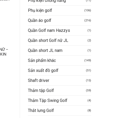
Phụ kiện chống nắng
(11)
-8%
Phụ kiện golf
(106)
Quần áo golf
(216)
Quần Golf nam Hazzys
(1)
Quần short Golf nữ JL
(2)
GIÀY CHƠI GOLF
GIÀY CHƠI GOLF
 NỮ –
Giày chơi golf nam PGM
Giày golf nam PGM m
Quần short JL nam
(1)
KIN
XZ309
thu, đế gai, buộc dây,
chống thấm nước, đệ
1.850.000
VND
Sản phẩm khác
(149)
êm, đàn hồi tốt, giày t
thao XZ447
Mua hàng nhanh
Sản xuất đồ golf
(51)
Giá
1.900.000
VND
iện
Giá
Giá
1.750.000
VND
ại
Shaft driver
(15)
gốc
hiệ
à:
là:
tại
1.850.000VND.
Mua hàng nhanh
1.900.000VND.
là:
Thảm tập Golf
(59)
1.7
Thảm Tập Swing Golf
(4)
Thắt lưng Golf
(8)