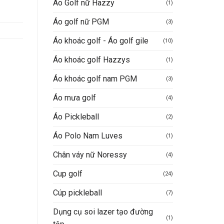
Áo Golf nữ Hazzy
(1)
Áo golf nữ PGM
(3)
Áo khoác golf - Áo golf gile
(10)
Áo khoác golf Hazzys
(1)
Áo khoác golf nam PGM
(3)
Áo mưa golf
(4)
Áo Pickleball
(2)
Áo Polo Nam Luves
(1)
Chân váy nữ Noressy
(4)
Cup golf
(24)
Cúp pickleball
(7)
Dụng cụ soi lazer tạo đường
(1)