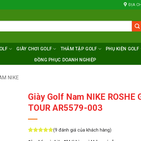
ĐỊA CH
OLF
GIÀY CHƠI GOLF
THẢM TẬP GOLF
PHỤ KIỆN GOLF
ĐỒNG PHỤC DOANH NGHIỆP
AM NIKE
Giày Golf Nam NIKE ROSHE 
TOUR AR5579-003
(
9
đánh giá của khách hàng)
5
9
trên 5