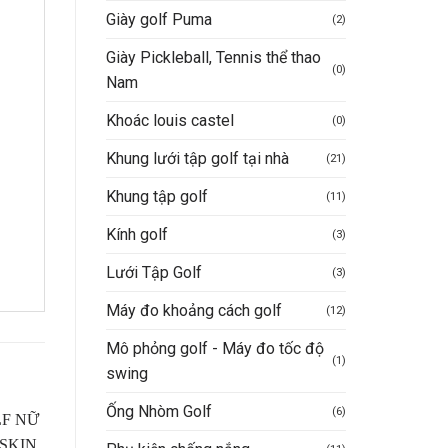
Giày golf Puma
(2)
Giày Pickleball, Tennis thể thao
(0)
Nam
Khoác louis castel
(0)
Khung lưới tập golf tại nhà
(21)
Khung tập golf
(11)
Kính golf
(3)
Lưới Tập Golf
(3)
Máy đo khoảng cách golf
(12)
Mô phỏng golf - Máy đo tốc độ
(1)
swing
Ống Nhòm Golf
(6)