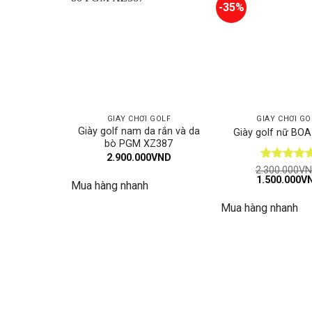
-35%
GIÀY CHƠI GOLF
GIÀY CHƠI GO
Giày golf nam da rắn và da
Giày golf nữ BO
bò PGM XZ387
2.900.000
VND
Được xếp
2.300.000
VN
Giá
1.500.000
V
hạng
5
5
Mua hàng nhanh
gốc
sao
là:
Mua hàng nhanh
2.300.000VN