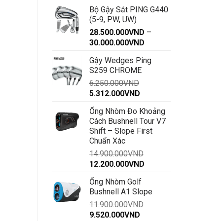
Bộ Gậy Sắt PING G440
(5-9, PW, UW)
28.500.000
VND
–
Khoảng
30.000.000
VND
giá:
Gậy Wedges Ping
từ
S259 CHROME
28.500.000VND
6.250.000
VND
đến
Giá
Giá
5.312.000
VND
30.000.000VND
gốc
hiện
Ống Nhòm Đo Khoảng
là:
tại
Cách Bushnell Tour V7
6.250.000VND.
là:
Shift – Slope First
5.312.000VND.
Chuẩn Xác
14.900.000
VND
Giá
Giá
12.200.000
VND
gốc
hiện
Ống Nhòm Golf
là:
tại
Bushnell A1 Slope
14.900.000VND.
là:
11.900.000
VND
12.200.000VND.
Giá
Giá
9.520.000
VND