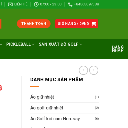
Ỉ
LIÊN HỆ
07:00 - 23:00
+84868097388
THANH TOÁN
GIỎ HÀNG /
0
VND
PICKLEBALL
SẢN XUẤT ĐỒ GOLF
ĐĂNG
NHẬP
DANH MỤC SẢN PHẨM
G
Áo giữ nhiệt
(1)
Áo golf giữ nhiệt
(2)
Áo Golf kid nam Noressy
(6)