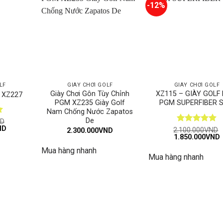
-12%
LF
GIÀY CHƠI GOLF
GIÀY CHƠI GOLF
Giày Chơi Gôn Tùy Chỉnh
XZ115 – GIÀY GOLF
A XZ227
PGM XZ235 Giày Golf
PGM SUPERFIBER S
Nam Chống Nước Zapatos
De
D
Giá
ND
Được xếp
2.100.000
VND
2.300.000
VND
hiện
Giá
1.850.000
VND
hạng
5
5
tại
gốc
h
sao
D.
là:
Mua hàng nhanh
là:
t
1.500.000VND.
Mua hàng nhanh
2.100.000VND.
l