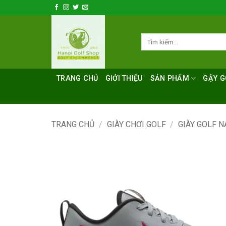
Bỏ
qua
nội
Tìm
dung
kiếm:
TRANG CHỦ
GIỚI THIỆU
SẢN PHẨM
GẬY G
TRANG CHỦ
/
GIÀY CHƠI GOLF
/
GIÀY GOLF N