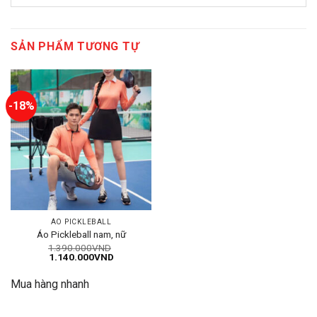
SẢN PHẨM TƯƠNG TỰ
-18%
ÁO PICKLEBALL
Áo Pickleball nam, nữ
1.390.000
VND
Giá
Giá
1.140.000
VND
gốc
hiện
là:
tại
Mua hàng nhanh
1.390.000VND.
là:
1.140.000VND.