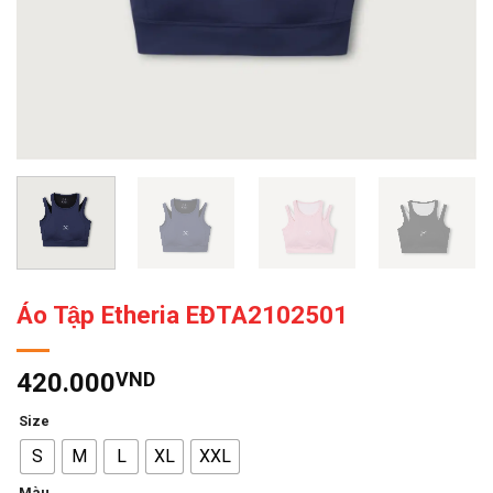
Áo Tập Etheria EĐTA2102501
420.000
VND
Size
S
M
L
XL
XXL
Màu