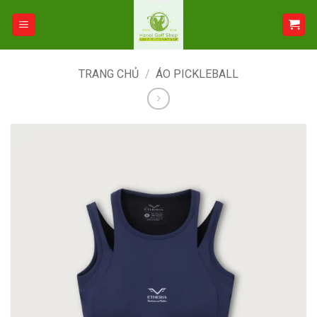
Bỏ
qua
nội
dung
TRANG CHỦ
/
ÁO PICKLEBALL