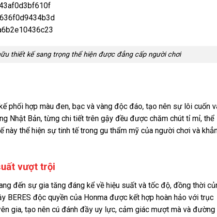
ữu thiết kế sang trọng thể hiện được đẳng cấp người chơi
kế phối hợp màu đen, bạc và vàng độc đáo, tạo nên sự lôi cuốn v
g Nhật Bản, từng chi tiết trên gậy đều được chăm chút tỉ mỉ, thể
 tế này thể hiện sự tinh tế trong gu thẩm mỹ của người chơi và khẳ
uất vượt trội
ng đến sự gia tăng đáng kể về hiệu suất và tốc độ, đồng thời củ
 gậy BERES độc quyền của Honma được kết hợp hoàn hảo với trục
n gia, tạo nên cú đánh đầy uy lực, cảm giác mượt mà và đường