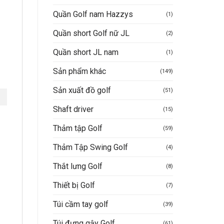
Quần Golf nam Hazzys
(1)
Quần short Golf nữ JL
(2)
Quần short JL nam
(1)
Sản phẩm khác
(149)
Sản xuất đồ golf
(51)
Shaft driver
(15)
Thảm tập Golf
(59)
Thảm Tập Swing Golf
(4)
Thắt lưng Golf
(8)
Thiết bị Golf
(7)
Túi cầm tay golf
(39)
Túi đựng gậy Golf
(61)