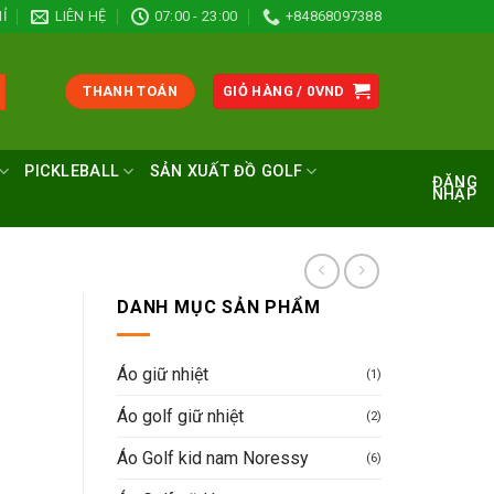
Ỉ
LIÊN HỆ
07:00 - 23:00
+84868097388
THANH TOÁN
GIỎ HÀNG /
0
VND
PICKLEBALL
SẢN XUẤT ĐỒ GOLF
ĐĂNG
NHẬP
DANH MỤC SẢN PHẨM
Áo giữ nhiệt
(1)
Áo golf giữ nhiệt
(2)
Giá
Áo Golf kid nam Noressy
(6)
hiện