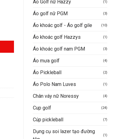
tại
Áo Golf nữ Hazzy
(1)
.
à:
Áo golf nữ PGM
(3)
159.000.000VND.
Áo khoác golf - Áo golf gile
(10)
Áo khoác golf Hazzys
(1)
Áo khoác golf nam PGM
(3)
Áo mưa golf
(4)
Áo Pickleball
(2)
Áo Polo Nam Luves
(1)
Chân váy nữ Noressy
(4)
Cup golf
(24)
Cúp pickleball
(7)
Dụng cụ soi lazer tạo đường
(1)