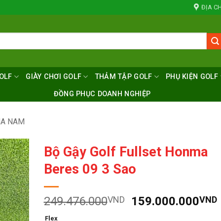
ĐỊA CH
OLF
GIÀY CHƠI GOLF
THẢM TẬP GOLF
PHỤ KIỆN GOLF
ĐỒNG PHỤC DOANH NGHIỆP
MA NAM
Bộ Gậy Golf Fullset Honma
Beres 09 3 Sao
Giá
249.476.000
VND
159.000.000
VND
gốc
Flex