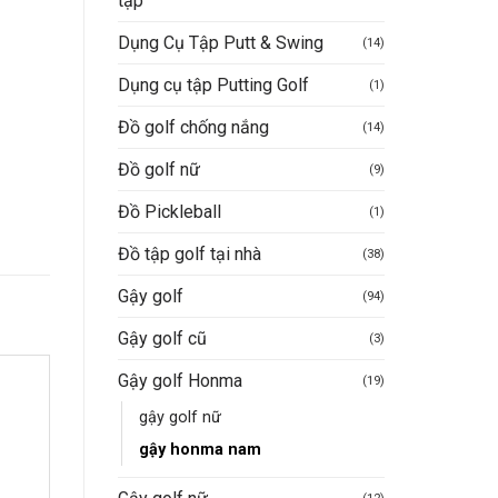
tập
Dụng Cụ Tập Putt & Swing
(14)
Dụng cụ tập Putting Golf
(1)
Đồ golf chống nắng
(14)
Đồ golf nữ
(9)
Đồ Pickleball
(1)
Đồ tập golf tại nhà
(38)
Gậy golf
(94)
Gậy golf cũ
(3)
Gậy golf Honma
(19)
gậy golf nữ
gậy honma nam