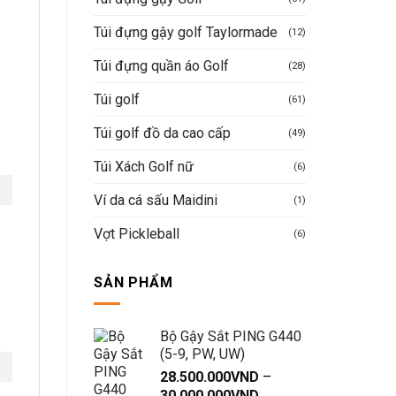
Túi đựng gậy golf Taylormade
(12)
Túi đựng quần áo Golf
(28)
Túi golf
(61)
Túi golf đồ da cao cấp
(49)
Túi Xách Golf nữ
(6)
Ví da cá sấu Maidini
(1)
Vợt Pickleball
(6)
SẢN PHẨM
Bộ Gậy Sắt PING G440
(5-9, PW, UW)
28.500.000
VND
–
Khoảng
30.000.000
VND