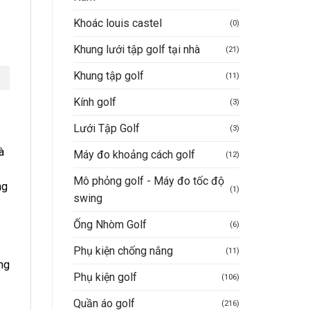
Khoác louis castel
(0)
Khung lưới tập golf tại nhà
(21)
Khung tập golf
(11)
Kính golf
(3)
Lưới Tập Golf
(3)
à
Máy đo khoảng cách golf
(12)
Mô phỏng golf - Máy đo tốc độ
ng
(1)
swing
Ống Nhòm Golf
(6)
Phụ kiện chống nắng
(11)
ng
Phụ kiện golf
(106)
Quần áo golf
(216)