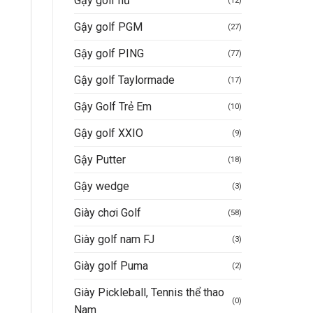
Gậy golf nữ
(12)
Gậy golf PGM
(27)
Gậy golf PING
(77)
Gậy golf Taylormade
(17)
Gậy Golf Trẻ Em
(10)
Gậy golf XXIO
(9)
Gậy Putter
(18)
Gậy wedge
(3)
Giày chơi Golf
(58)
Giày golf nam FJ
(3)
Giày golf Puma
(2)
Giày Pickleball, Tennis thể thao
(0)
Nam