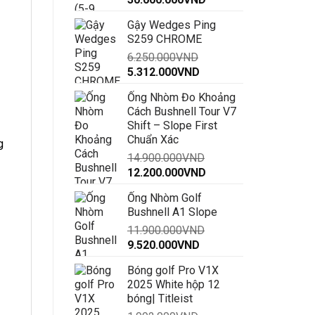
giá:
Gậy Wedges Ping
từ
S259 CHROME
28.500.000VND
6.250.000
VND
đến
Giá
Giá
5.312.000
VND
30.000.000VND
gốc
hiện
Ống Nhòm Đo Khoảng
là:
tại
Cách Bushnell Tour V7
6.250.000VND.
là:
Shift – Slope First
5.312.000VND.
Chuẩn Xác
g
14.900.000
VND
Giá
Giá
12.200.000
VND
gốc
hiện
Ống Nhòm Golf
là:
tại
Bushnell A1 Slope
14.900.000VND.
là:
11.900.000
VND
12.200.000VND.
Giá
Giá
9.520.000
VND
gốc
hiện
Bóng golf Pro V1X
là:
tại
2025 White hộp 12
11.900.000VND.
là:
bóng| Titleist
9.520.000VND.