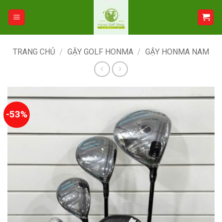
Bỏ
qua
nội
dung
TRANG CHỦ
/
GẬY GOLF HONMA
/
GẬY HONMA NAM
-53%