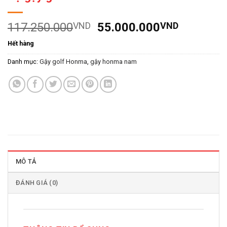
Giá
Giá
117.250.000
VND
55.000.000
VND
gốc
hiện
Hết hàng
là:
tại
117.250.000VND.
là:
Danh mục:
Gậy golf Honma
,
gậy honma nam
55.000.
MÔ TẢ
ĐÁNH GIÁ (0)