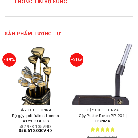
THÔNG TIN BỔ SUNG
SẢN PHẨM TƯƠNG TỰ
-39%
-20%
GẬY GOLF HONMA
GẬY GOLF HONMA
Bộ gậy golf fullset Honma
Gậy Putter Beres PP-201 |
Beres 10 4 sao
HONMA
582.973.105
VND
Giá
Giá
356.610.000
VND
gốc
hiện
Được xếp
13.712.200
VND