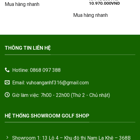
là:
tại
Giá
Giá
10.970.000
VND
hạng
5
5
Mua hàng nhanh
582.973.105VND.
là:
gốc
hiện
356.610.000VND.
sao
là:
tại
Mua hàng nhanh
13.712.200VND.
là:
10.970.00
THÔNG TIN LIÊN HỆ
Hotline: 0868 097 388
Email: vuhoanganhf316@gmail.com
Giờ làm việc: 7h00 - 22h00 (Thứ 2 - Chủ nhật)
HỆ THỐNG SHOWROOM GOLF SHOP
Showroom 1: 13 Lô 4 – Khu đô thị Nam La Khê – 368B