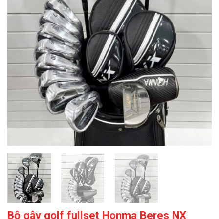
Bộ gậy golf fullset Honma Beres NX