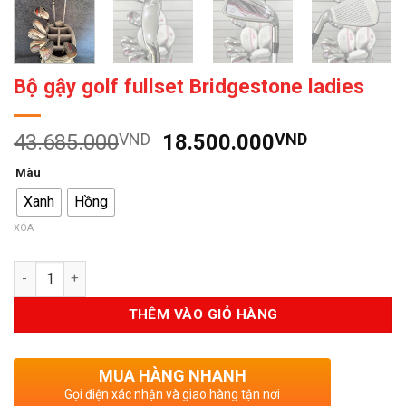
Bộ gậy golf fullset Bridgestone ladies
Giá
Giá
43.685.000
VND
18.500.000
VND
gốc
hiện
Màu
là:
tại
Xanh
Hồng
43.685.000VND.
là:
18.500.0
XÓA
Số lượng
THÊM VÀO GIỎ HÀNG
MUA HÀNG NHANH
Gọi điện xác nhận và giao hàng tận nơi