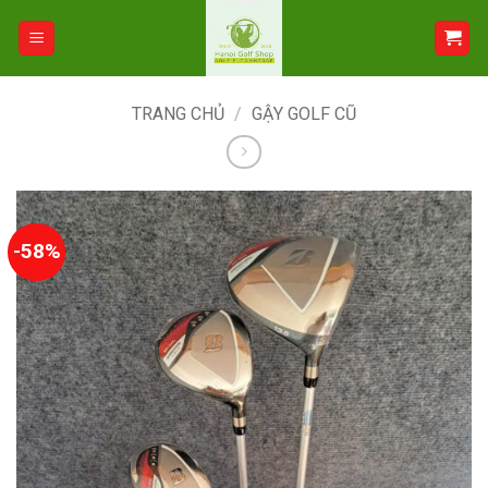
Bỏ
qua
nội
dung
TRANG CHỦ
/
GẬY GOLF CŨ
-58%