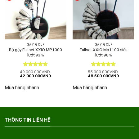
GẬY GOLF
GẬY GOLF
Bộ gậy Fullset XXIO MP1000
Fullset XXIO Mp1100 siêu
lướt 93%
lướt 98%
Được xếp
Được xếp
49.000.000
VND
55.000.000
VND
Giá
Giá
Giá
Giá
42.000.000
VND
48.500.000
VND
hạng
5
5
hạng
5
5
gốc
hiện
gốc
hiện
sao
sao
là:
tại
là:
tại
Mua hàng nhanh
Mua hàng nhanh
49.000.000VND.
là:
55.000.000VND.
là:
42.000.000VND.
48.500.00
THÔNG TIN LIÊN HỆ