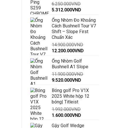
6.250.000
VND
đến
Giá
Giá
5.312.000
VND
30.000.000VND
gốc
hiện
Ống Nhòm Đo Khoảng
là:
tại
Cách Bushnell Tour V7
6.250.000VND.
là:
Shift – Slope First
5.312.000VND.
Chuẩn Xác
14.900.000
VND
Giá
Giá
12.200.000
VND
gốc
hiện
Ống Nhòm Golf
là:
tại
Bushnell A1 Slope
14.900.000VND.
là:
11.900.000
VND
12.200.000VND.
Giá
Giá
9.520.000
VND
gốc
hiện
Bóng golf Pro V1X
là:
tại
2025 White hộp 12
11.900.000VND.
là:
bóng| Titleist
9.520.000VND.
1.992.000
VND
Giá
Giá
1.600.000
VND
gốc
hiện
Gậy Golf Wedge
là:
tại