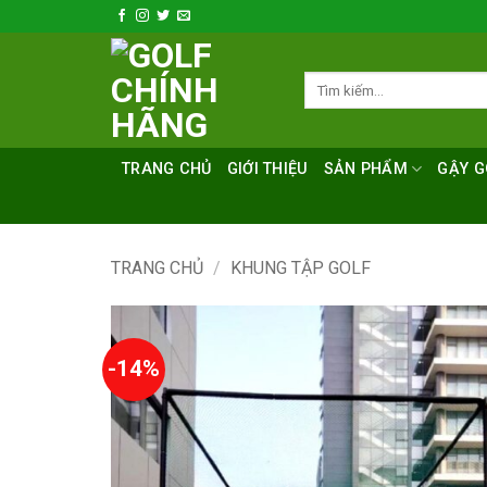
Bỏ
qua
nội
Tìm
dung
kiếm:
TRANG CHỦ
GIỚI THIỆU
SẢN PHẨM
GẬY G
TRANG CHỦ
/
KHUNG TẬP GOLF
-14%