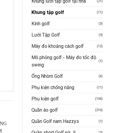
Khung lưới tập golf tại nhà
(21)
Khung tập golf
(11)
Kính golf
(3)
Lưới Tập Golf
(3)
Máy đo khoảng cách golf
(12)
Mô phỏng golf - Máy đo tốc độ
(1)
swing
Ống Nhòm Golf
(6)
Phụ kiện chống nắng
(11)
Phụ kiện golf
(106)
Quần áo golf
(216)
Quần Golf nam Hazzys
(1)
Quần short Golf nữ JL
(2)