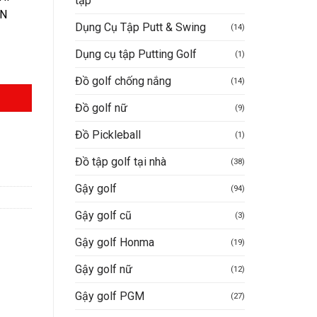
tập
ẬN
Dụng Cụ Tập Putt & Swing
(14)
Dụng cụ tập Putting Golf
(1)
Đồ golf chống nắng
(14)
Đồ golf nữ
(9)
Đồ Pickleball
(1)
Đồ tập golf tại nhà
(38)
Gậy golf
(94)
Gậy golf cũ
(3)
Gậy golf Honma
(19)
Gậy golf nữ
(12)
Gậy golf PGM
(27)