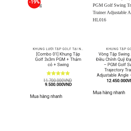
-19%
KHUNG LƯỚI TẬP GOLF TẠI NHÀ
KHUNG TẬP G
[Combo 01] Khung Tập
Vòng Tập Swing 
Golf 3x3m PGM + Thảm
Điều Chỉnh Quỹ Đ
cỏ + Swing
– PGM Golf S
Trajectory Tra
Adjustable Angle
Được xếp
11.700.000
VND
12.450.000
V
Giá
Giá
9.500.000
VND
hạng
5
5
gốc
hiện
sao
Mua hàng nhanh
là:
tại
Mua hàng nhanh
11.700.000VND.
là:
9.500.000VND.