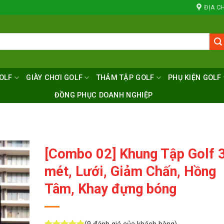
ĐỊA CH
OLF
GIÀY CHƠI GOLF
THẢM TẬP GOLF
PHỤ KIỆN GOLF
ĐỒNG PHỤC DOANH NGHIỆP
[Combo 02] Khung Tập Golf 
mét, Lưới, Giảm Chấn, Hồng
Tâm, Khay đựng bóng