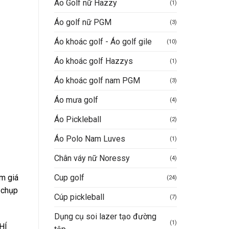
Áo Golf nữ Hazzy
(1)
Áo golf nữ PGM
(3)
Áo khoác golf - Áo golf gile
(10)
Áo khoác golf Hazzys
(1)
00.000VND.
Áo khoác golf nam PGM
(3)
Áo mưa golf
(4)
Áo Pickleball
(2)
Áo Polo Nam Luves
(1)
Chân váy nữ Noressy
(4)
Cup golf
m giá
(24)
 chụp
Cúp pickleball
(7)
Dụng cụ soi lazer tạo đường
(1)
HÍ