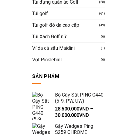
Túi đựng quần áo Golf
(28)
Túi golf
(61)
Túi golf đồ da cao cấp
(49)
Túi Xách Golf nữ
(6)
Ví da cá sấu Maidini
(1)
Vợt Pickleball
(6)
SẢN PHẨM
Bộ Gậy Sắt PING G440
(5-9, PW, UW)
28.500.000
VND
–
Khoảng
30.000.000
VND
giá:
Gậy Wedges Ping
từ
S259 CHROME
28.500.000VND