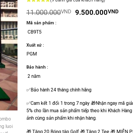
(
9
đánh giá của khách hàng)
5
9
trên 5
Giá
Giá
11.000.000
VND
9.500.000
VND
dựa trên
đánh giá
gốc
hiện
Mã sản phẩm :
là:
tại
CB9T5
11.000.000VND.
là:
9.5
Xuất xứ :
PGM
Bảo hành :
2 năm
✅Bảo hành 24 tháng chính hãng
✅Cam kết 1 đổi 1 trong 7 ngày 🎁Nhận ngay mã giả
5% cho lần mua sản phẩm tiếp theo khi Khách Hàng
ảnh cùng sản phẩm khi nhận hàng.
🎁 Tặng 20 Bóng tập Golf 🎁 Tặng 2 Tee 🎁 MIỄN P