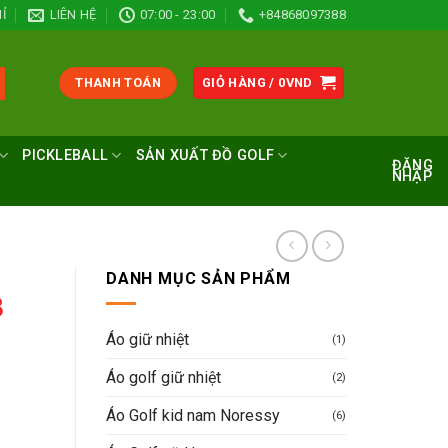
Ỉ
LIÊN HỆ
07:00 - 23:00
+84868097388
THANH TOÁN
GIỎ HÀNG /
0
VND
PICKLEBALL
SẢN XUẤT ĐỒ GOLF
ĐĂNG
NHẬP
DANH MỤC SẢN PHẨM
3
Áo giữ nhiệt
(1)
Áo golf giữ nhiệt
(2)
Áo Golf kid nam Noressy
(6)