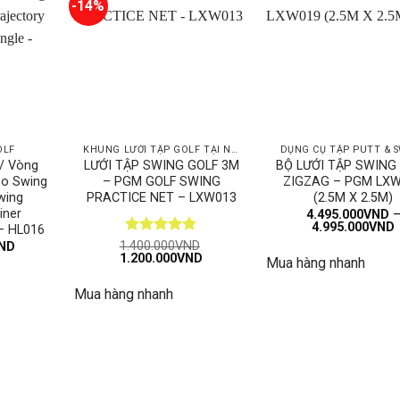
-14%
OLF
KHUNG LƯỚI TẬP GOLF TẠI NHÀ
DỤNG CỤ TẬP PUTT & 
/ Vòng
LƯỚI TẬP SWING GOLF 3M
BỘ LƯỚI TẬP SWING
ạo Swing
– PGM GOLF SWING
ZIGZAG – PGM LX
wing
PRACTICE NET – LXW013
(2.5M X 2.5M)
iner
4.495.000
VND
4.995.000
VND
 – HL016
g
Được xếp
1.400.000
VND
ND
Giá
Giá
1.200.000
VND
hạng
5
5
Mua hàng nhanh
gốc
hiện
sao
là:
tại
Mua hàng nhanh
1.400.000VND.
là:
1.200.000VND.