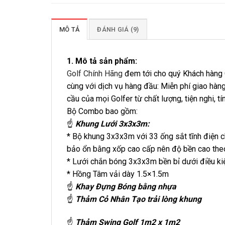
MÔ TẢ
ĐÁNH GIÁ (9)
1. Mô tả sản phẩm:
Golf Chính Hãng
đem tới cho quý Khách hàng 
cùng với dịch vụ hàng đầu: Miễn phí giao hàng
cầu của mọi Golfer từ chất lượng, tiện nghi, 
Bộ Combo bao gồm:
☝
Khung Lưới 3x3x3m:
* Bộ khung 3x3x3m với 33 ống sắt tĩnh điện 
bảo ổn bằng xốp cao cấp nên độ bền cao the
* Lưới chắn bóng 3x3x3m bền bỉ dưới điều kiện
* Hồng Tâm vải dày 1.5×1.5m
☝
Khay Đựng Bóng bằng nhựa
☝
Thảm Cỏ Nhân Tạo trải lòng khung
☝
Thảm Swing Golf 1m2 x 1m2