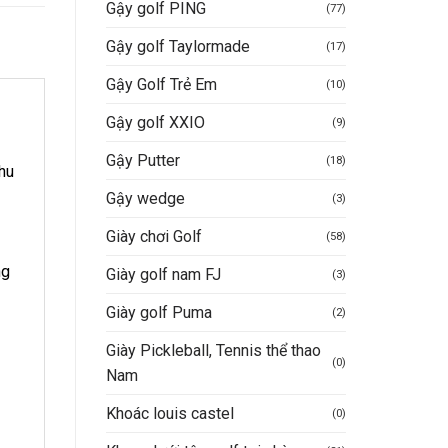
Gậy golf PING
(77)
Gậy golf Taylormade
(17)
Gậy Golf Trẻ Em
(10)
Gậy golf XXIO
(9)
Gậy Putter
(18)
hu
Gậy wedge
(3)
Giày chơi Golf
(58)
ng
Giày golf nam FJ
(3)
Giày golf Puma
(2)
Giày Pickleball, Tennis thể thao
(0)
Nam
Khoác louis castel
(0)