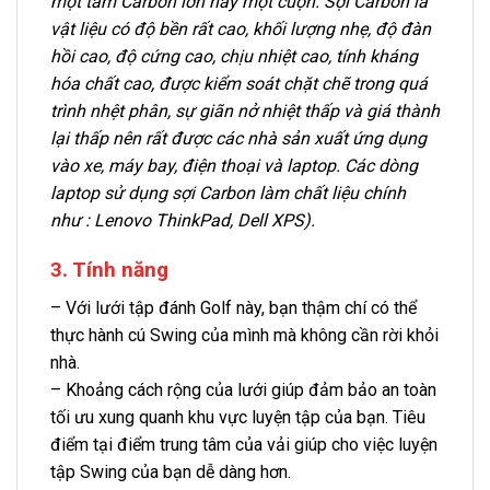
một tấm Carbon lớn hay một cuộn. Sợi Carbon là
vật liệu có độ bền rất cao, khối lượng nhẹ, độ đàn
hồi cao, độ cứng cao, chịu nhiệt cao, tính kháng
hóa chất cao, được kiểm soát chặt chẽ trong quá
trình nhệt phân, sự giãn nở nhiệt thấp và giá thành
lại thấp nên rất được các nhà sản xuất ứng dụng
vào xe, máy bay, điện thoại và laptop. Các dòng
laptop sử dụng sợi Carbon làm chất liệu chính
như : Lenovo ThinkPad, Dell XPS).
3. Tính năng
– Với lưới tập đánh Golf này, bạn thậm chí có thể
thực hành cú Swing của mình mà không cần rời khỏi
nhà.
– Khoảng cách rộng của lưới giúp đảm bảo an toàn
tối ưu xung quanh khu vực luyện tập của bạn. Tiêu
điểm tại điểm trung tâm của vải giúp cho việc luyện
tập Swing của bạn dễ dàng hơn.