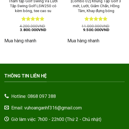
Thảm tập Golf Swing Và Lưới
[Combo 02] Khung Tập Golf 3
Tập Swing Golf LSW250 có
mét, Lưới, Giảm Chấn, Hồng
kèm bóng, tee cao su
Tâm, Khay đựng bóng
Được xếp
Được xếp
4.200.000
VND
11.000.000
VND
Giá
Giá
Giá
Giá
3.800.000
VND
9.500.000
VND
hạng
5
5
hạng
5
5
gốc
hiện
gốc
hiện
sao
sao
là:
tại
là:
tại
Mua hàng nhanh
Mua hàng nhanh
4.200.000VND.
là:
11.000.000VND.
là:
3.800.000VND.
9.500.000
THÔNG TIN LIÊN HỆ
Hotline: 0868 097 388
Email: vuhoanganhf316@gmail.com
Giờ làm việc: 7h00 - 22h00 (Thứ 2 - Chủ nhật)