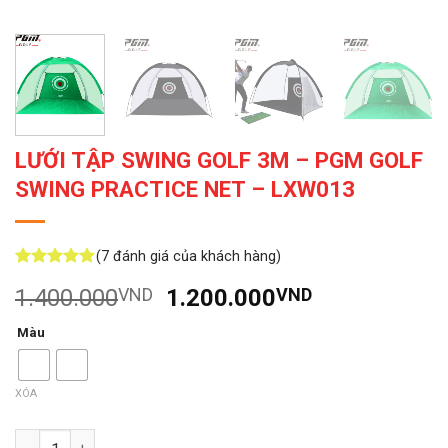
LƯỚI TẬP SWING GOLF 3M – PGM GOLF
SWING PRACTICE NET – LXW013
(
7
đánh giá của khách hàng)
5
7
trên 5
Giá
Giá
1.400.000
VND
1.200.000
VND
dựa trên
đánh giá
gốc
hiện
Màu
là:
tại
1.400.000VND.
là:
1.200.000V
XÓA
Số lượng