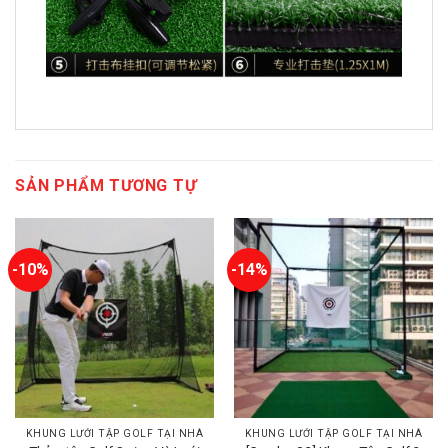
SẢN PHẨM TƯƠNG TỰ
-10%
-14%
KHUNG LƯỚI TẬP GOLF TẠI NHÀ
KHUNG LƯỚI TẬP GOLF TẠI NHÀ