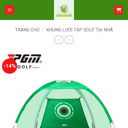
Bỏ
qua
nội
dung
TRANG CHỦ
/
KHUNG LƯỚI TẬP GOLF TẠI NHÀ
-14%