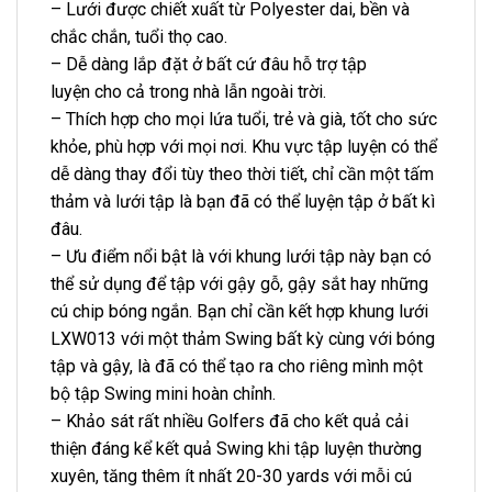
– Lưới được chiết xuất từ Polyester
dai,
bền và
chắc chắn, tuổi thọ cao.
– Dễ dàng lắp đặt ở bất cứ đâu hỗ trợ tập
luyện cho cả trong nhà lẫn ngoài trời.
– Thích hợp cho mọi lứa tuổi, trẻ và già, tốt cho sức
khỏe, phù hợp với mọi nơi. Khu vực tập luyện có thể
dễ dàng thay đổi tùy theo thời tiết, chỉ cần một tấm
thảm và lưới tập là bạn đã có thể luyện tập ở bất kì
đâu.
– Ưu điểm nổi bật là với khung lưới tập này bạn có
thể sử dụng để tập với gậy gỗ, gậy sắt hay những
cú chip bóng ngắn. Bạn chỉ cần kết hợp khung lưới
LXW013 với một thảm Swing bất kỳ cùng với bóng
tập và gậy, là đã có thể tạo ra cho riêng mình một
bộ tập Swing mini hoàn chỉnh.
– Khảo sát rất nhiều Golfers đã cho kết quả cải
thiện đáng kể kết quả Swing khi tập luyện thường
xuyên, tăng thêm ít nhất 20-30 yards với mỗi cú