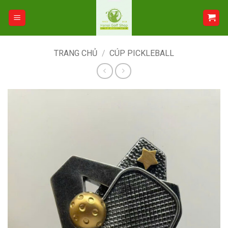
Bỏ
qua
nội
dung
TRANG CHỦ
/
CÚP PICKLEBALL