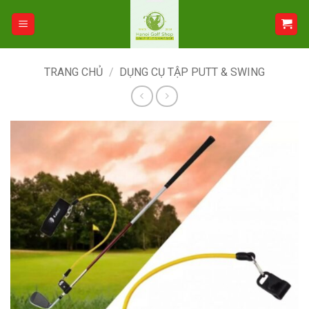
Bỏ
qua
nội
dung
TRANG CHỦ
/
DỤNG CỤ TẬP PUTT & SWING