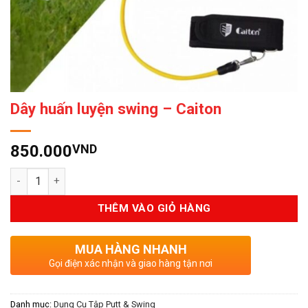
Dây huấn luyện swing – Caiton
850.000
VND
Số lượng
THÊM VÀO GIỎ HÀNG
MUA HÀNG NHANH
Gọi điện xác nhận và giao hàng tận nơi
Danh mục:
Dụng Cụ Tập Putt & Swing