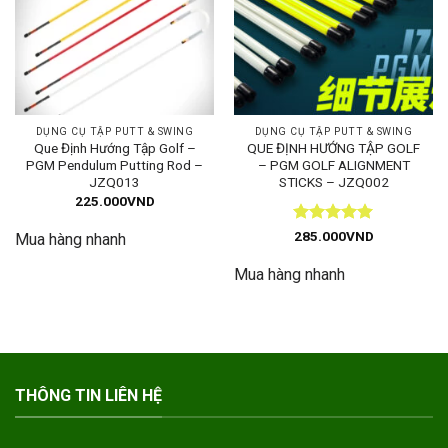
DỤNG CỤ TẬP PUTT & SWING
DỤNG CỤ TẬP PUTT & SWING
Que Định Hướng Tập Golf –
QUE ĐỊNH HƯỚNG TẬP GOLF
PGM Pendulum Putting Rod –
– PGM GOLF ALIGNMENT
JZQ013
STICKS – JZQ002
225.000
VND
Được xếp
285.000
VND
Mua hàng nhanh
hạng
5
5
sao
Mua hàng nhanh
THÔNG TIN LIÊN HỆ