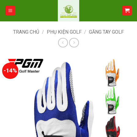
Bỏ
qua
nội
dung
TRANG CHỦ
/
PHỤ KIỆN GOLF
/
GĂNG TAY GOLF
-14%