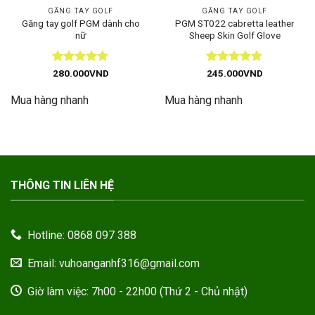
GĂNG TAY GOLF
GĂNG TAY GOLF
Găng tay golf PGM dành cho
PGM ST022 cabretta leather
nữ
Sheep Skin Golf Glove
Được xếp
Được xếp
280.000
VND
245.000
VND
hạng
5
5
hạng
5
5
sao
sao
Mua hàng nhanh
Mua hàng nhanh
THÔNG TIN LIÊN HỆ
Hotline: 0868 097 388
Email: vuhoanganhf316@gmail.com
Giờ làm việc: 7h00 - 22h00 (Thứ 2 - Chủ nhật)