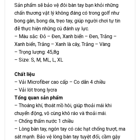
Sản phẩm sẽ bảo vệ đôi bàn tay bạn khỏi những
chấn thương vật lý không đáng có trong golf như
bong gân, bong da, trẹo tay, giúp người chơi tự tin
đễ thực hiện những cú đánh uy lực.
– Màu sắc: Đỏ – Đen, Xanh biển – Đen, Trắng –
Xanh biển, Trắng – Xanh là cây, Trắng – Vàng
– Trọng lượng: 45,8g
– Size: S, M, ML, L, XL
Chất liệu
– Vải Microfiber cao cấp – Co dãn 4 chiều
– Vải lót trong lycra
Tổng quan sản phẩm
– Thoáng khí, thoát mồ hôi, giúp thoải mái khi
chuyển động, vô cùng khô ráo và thoải mái.
– Chống thấm nước 1 chiều
– Lòng bàn tay, ngón tay có các hạt chống trượt, ma
sát mạnh. Bảo vệ lòng bàn tay tuyệt đối, cầm gậy