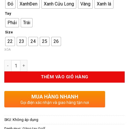
Đỏ
XanhĐen
Xanh Cửu Long
Vàng
Xanh lá
285.000VND.
là:
245.000VND.
Tay
Phải
Trái
Size
22
23
24
25
26
XÓA
Số lượng
THÊM VÀO GIỎ HÀNG
MUA HÀNG NHANH
Gọi điện xác nhận và giao hàng tận nơi
SKU:
Không áp dụng
Danh mục:
Găng tay Golf