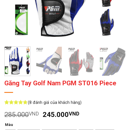
Găng Tay Golf Nam PGM ST016 Piece
(
8
đánh giá của khách hàng)
5
8
trên 5
Giá
Giá
285.000
VND
245.000
VND
dựa trên
đánh giá
gốc
hiện
Màu
là:
tại