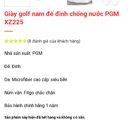
Giày golf nam đế đinh chống nước PGM
XZ225
(
8
đánh giá của khách hàng)
5
8
trên 5
dựa trên
Nhà sản xuất: PGM
đánh giá
Đế: Đinh
Da: Microfiber cao cấp siêu bền
Núm vặn: Fitgo chắc chắn
Bảo hành chính hãng 1 năm
Sản phẩm này hiện đã hết hàng và không có sẵn.