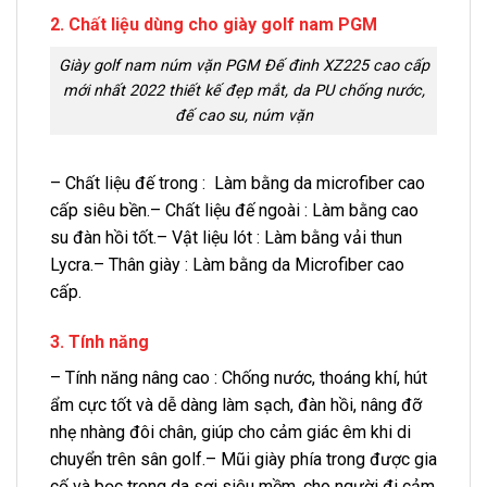
2. Chất liệu dùng cho giày golf nam PGM
Giày golf nam núm vặn PGM Đế đinh XZ225 cao cấp
mới nhất 2022 thiết kế đẹp mắt, da PU chống nước,
đế cao su, núm vặn
– Chất liệu đế trong : Làm bằng da microfiber cao
cấp siêu bền.– Chất liệu đế ngoài : Làm bằng cao
su đàn hồi tốt.– Vật liệu lót : Làm bằng vải thun
Lycra.– Thân giày : Làm bằng da Microfiber cao
cấp.
3. Tính năng
– Tính năng nâng cao : Chống nước, thoáng khí, hút
ẩm cực tốt và dễ dàng làm sạch, đàn hồi, nâng đỡ
nhẹ nhàng đôi chân, giúp cho cảm giác êm khi di
chuyển trên sân golf.– Mũi giày phía trong được gia
cố và bọc trong da sợi siêu mềm, cho người đi cảm