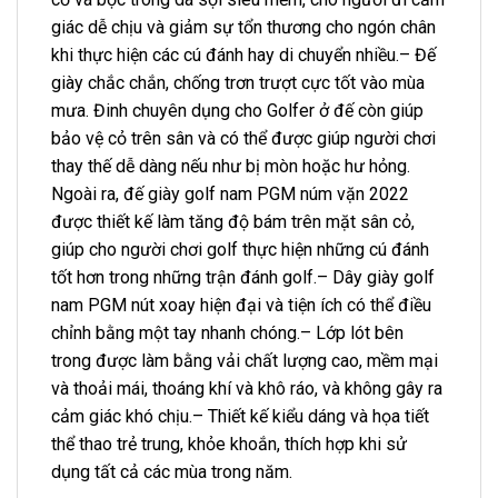
giác dễ chịu và giảm sự tổn thương cho ngón chân
khi thực hiện các cú đánh hay di chuyển nhiều.– Đế
giày chắc chắn, chống trơn trượt cực tốt vào mùa
mưa. Đinh chuyên dụng cho Golfer ở đế còn giúp
bảo vệ cỏ trên sân và có thể được giúp người chơi
thay thế dễ dàng nếu như bị mòn hoặc hư hỏng.
Ngoài ra, đế giày golf nam PGM núm vặn 2022
được thiết kế làm tăng độ bám trên mặt sân cỏ,
giúp cho người chơi golf thực hiện những cú đánh
tốt hơn trong những trận đánh golf.– Dây giày golf
nam PGM nút xoay hiện đại và tiện ích có thể điều
chỉnh bằng một tay nhanh chóng.– Lớp lót bên
trong được làm bằng vải chất lượng cao, mềm mại
và thoải mái, thoáng khí và khô ráo, và không gây ra
cảm giác khó chịu.– Thiết kế kiểu dáng và họa tiết
thể thao trẻ trung, khỏe khoắn, thích hợp khi sử
dụng tất cả các mùa trong năm.