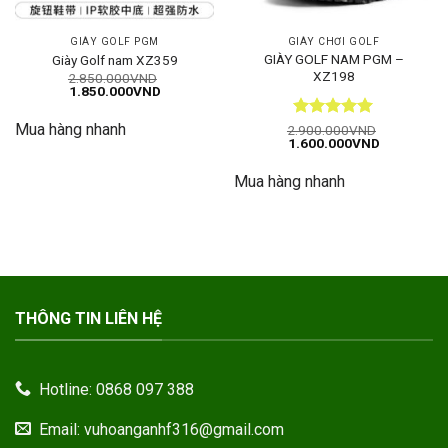
GIÀY GOLF PGM
GIÀY CHƠI GOLF
GIÀY GOLF NAM PGM –
Giày Golf nam XZ359
XZ198
2.850.000
VND
Giá
Giá
1.850.000
VND
gốc
hiện
là:
tại
Mua hàng nhanh
Được xếp
2.850.000VND.
là:
2.900.000
VND
Giá
Giá
1.850.000VND.
1.600.000
VND
hạng
5
5
gốc
hiện
sao
là:
tại
Mua hàng nhanh
2.900.000VND.
là:
1.600.000
THÔNG TIN LIÊN HỆ
Hotline: 0868 097 388
Email: vuhoanganhf316@gmail.com