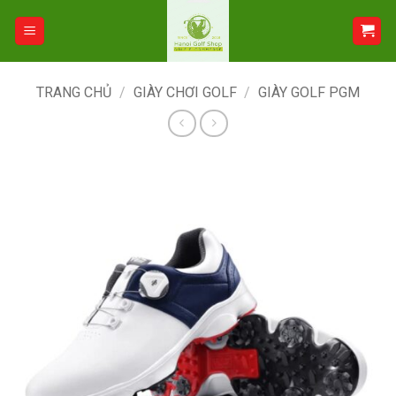
Bỏ
qua
nội
dung
TRANG CHỦ
/
GIÀY CHƠI GOLF
/
GIÀY GOLF PGM