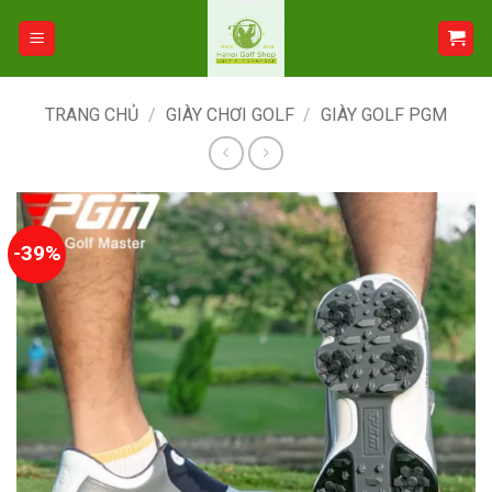
Bỏ
qua
nội
dung
TRANG CHỦ
/
GIÀY CHƠI GOLF
/
GIÀY GOLF PGM
-39%