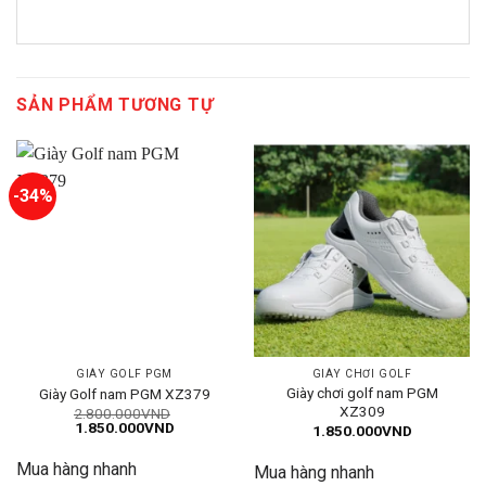
SẢN PHẨM TƯƠNG TỰ
-34%
GIÀY GOLF PGM
GIÀY CHƠI GOLF
Giày chơi golf nam PGM
Giày Golf nam PGM XZ379
XZ309
2.800.000
VND
Giá
Giá
1.850.000
VND
1.850.000
VND
gốc
hiện
là:
tại
Mua hàng nhanh
2.800.000VND.
là:
Mua hàng nhanh
1.850.000VND.