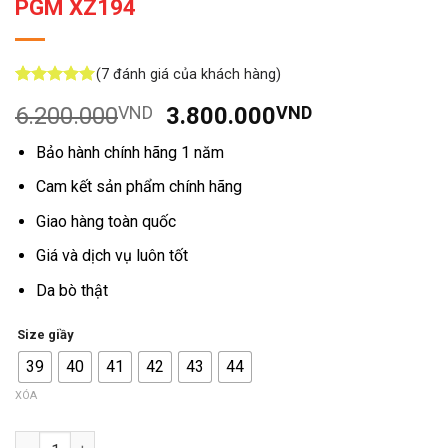
PGM XZ194
(
7
đánh giá của khách hàng)
5
7
trên 5
Giá
Giá
6.200.000
VND
3.800.000
VND
dựa trên
đánh giá
gốc
hiện
Bảo hành chính hãng 1 năm
là:
tại
6.200.000VND.
là:
Cam kết sản phẩm chính hãng
3.800.000V
Giao hàng toàn quốc
Giá và dịch vụ luôn tốt
Da bò thật
Size giầy
39
40
41
42
43
44
XÓA
Số lượng