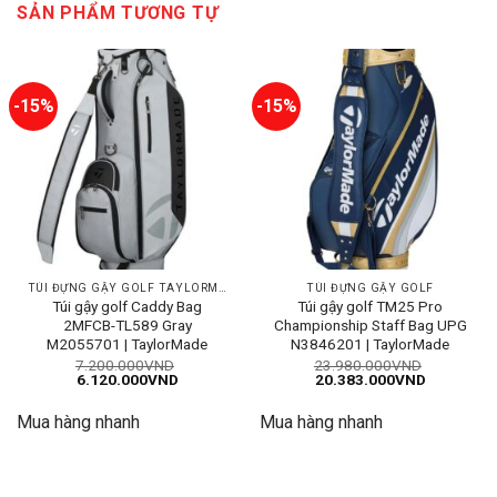
SẢN PHẨM TƯƠNG TỰ
-15%
-15%
TÚI ĐỰNG GẬY GOLF TAYLORMADE
TÚI ĐỰNG GẬY GOLF
Túi gậy golf Caddy Bag
Túi gậy golf TM25 Pro
2MFCB-TL589 Gray
Championship Staff Bag UPG
M2055701 | TaylorMade
N3846201 | TaylorMade
7.200.000
VND
23.980.000
VND
Giá
Giá
Giá
Giá
6.120.000
VND
20.383.000
VND
gốc
hiện
gốc
hiện
là:
tại
là:
tại
Mua hàng nhanh
Mua hàng nhanh
7.200.000VND.
là:
23.980.000VND.
là:
6.120.000VND.
20.383.00