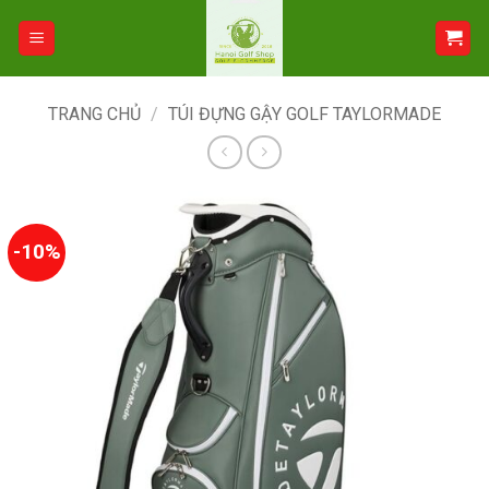
Bỏ
qua
nội
dung
TRANG CHỦ
/
TÚI ĐỰNG GẬY GOLF TAYLORMADE
-10%