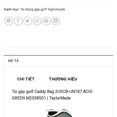
Danh mục:
Túi đựng gậy golf Taylormade
MÔ TẢ
CHI TIẾT
THƯƠNG HIỆU
Túi gậy golf Caddy Bag 2USCB-UN747 ACID
GREEN M2058501 | TaylorMade