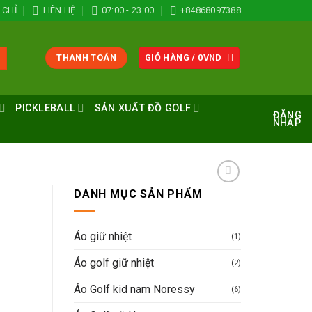
 CHỈ
LIÊN HỆ
07:00 - 23:00
+84868097388
THANH TOÁN
GIỎ HÀNG /
0
VND
PICKLEBALL
SẢN XUẤT ĐỒ GOLF
ĐĂNG
NHẬP
DANH MỤC SẢN PHẨM
Áo giữ nhiệt
(1)
Áo golf giữ nhiệt
(2)
Áo Golf kid nam Noressy
(6)