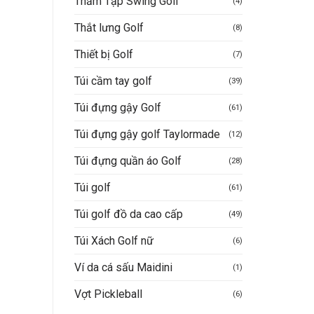
Thảm Tập Swing Golf
(4)
Thắt lưng Golf
(8)
Thiết bị Golf
(7)
Túi cầm tay golf
(39)
Túi đựng gậy Golf
(61)
Túi đựng gậy golf Taylormade
(12)
Túi đựng quần áo Golf
(28)
Túi golf
(61)
Túi golf đồ da cao cấp
(49)
Túi Xách Golf nữ
(6)
Ví da cá sấu Maidini
(1)
Vợt Pickleball
(6)