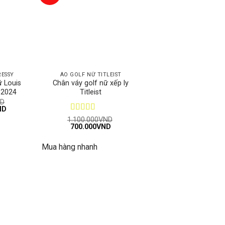
RESSY
ÁO GOLF NỮ TITLEIST
ữ Louis
Chân váy golf nữ xếp ly
 2024
Titleist
D
Giá
ND
hiện
Được xếp
1.100.000
VND
tại
Giá
Giá
700.000
hạng
5
5 sao
VND
D.
là:
gốc
hiện
1.199.000VND.
là:
tại
Mua hàng nhanh
1.100.000VND.
là:
700.000VND.