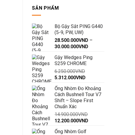
SẢN PHẨM
Bộ Gậy Sắt PING G440
(5-9, PW, UW)
28.500.000
VND
–
Khoảng
30.000.000
VND
giá:
Gậy Wedges Ping
từ
S259 CHROME
28.500.000VND
6.250.000
VND
đến
Giá
Giá
5.312.000
VND
30.000.000VND
gốc
hiện
Ống Nhòm Đo Khoảng
là:
tại
Cách Bushnell Tour V7
6.250.000VND.
là:
Shift – Slope First
5.312.000VND.
Chuẩn Xác
14.900.000
VND
Giá
Giá
12.200.000
VND
gốc
hiện
Ống Nhòm Golf
là:
tại