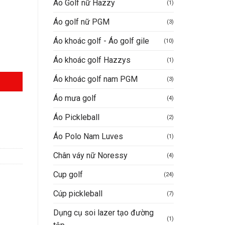
Áo Golf nữ Hazzy
(1)
Áo golf nữ PGM
(3)
VND.
Áo khoác golf - Áo golf gile
(10)
Áo khoác golf Hazzys
(1)
Áo khoác golf nam PGM
(3)
Áo mưa golf
(4)
Áo Pickleball
(2)
Áo Polo Nam Luves
(1)
Chân váy nữ Noressy
(4)
Cup golf
(24)
Cúp pickleball
(7)
Dụng cụ soi lazer tạo đường
(1)