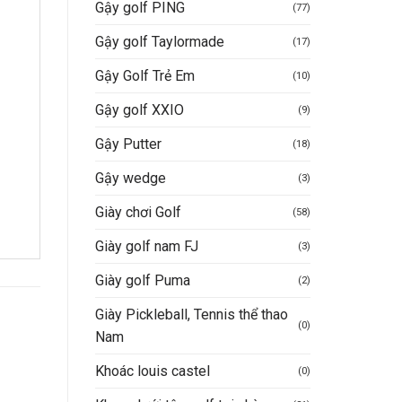
Gậy golf PING
(77)
Gậy golf Taylormade
(17)
Gậy Golf Trẻ Em
(10)
Gậy golf XXIO
(9)
Gậy Putter
(18)
Gậy wedge
(3)
Giày chơi Golf
(58)
Giày golf nam FJ
(3)
Giày golf Puma
(2)
Giày Pickleball, Tennis thể thao
(0)
Nam
Khoác louis castel
(0)