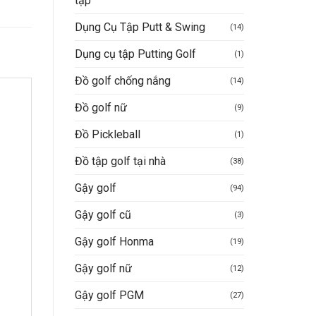
tập
Dụng Cụ Tập Putt & Swing
(14)
Dụng cụ tập Putting Golf
(1)
Đồ golf chống nắng
(14)
Đồ golf nữ
(9)
Đồ Pickleball
(1)
Đồ tập golf tại nhà
(38)
Gậy golf
(94)
Gậy golf cũ
(3)
Gậy golf Honma
(19)
Gậy golf nữ
(12)
Gậy golf PGM
(27)