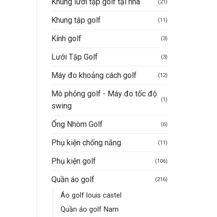
Khung lưới tập golf tại nhà
(21)
Khung tập golf
(11)
Kính golf
(3)
Lưới Tập Golf
(3)
Máy đo khoảng cách golf
(12)
Mô phỏng golf - Máy đo tốc độ
(1)
swing
Ống Nhòm Golf
(6)
Phụ kiện chống nắng
(11)
Phụ kiện golf
(106)
Quần áo golf
(216)
Áo golf louis castel
Quần áo golf Nam