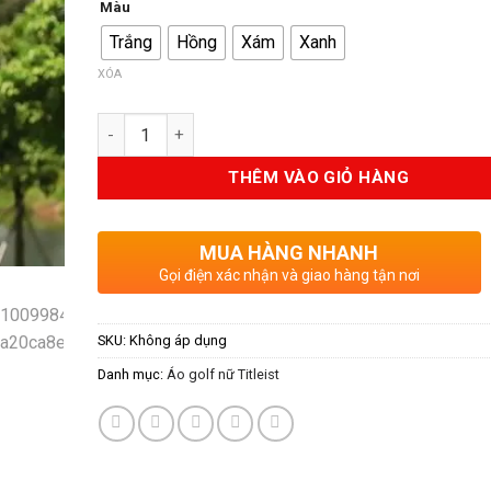
Màu
là:
tại
Trắng
Hồng
Xám
Xanh
500.000VND.
là:
320.000
XÓA
Số lượng
THÊM VÀO GIỎ HÀNG
MUA HÀNG NHANH
Gọi điện xác nhận và giao hàng tận nơi
SKU:
Không áp dụng
Danh mục:
Áo golf nữ Titleist