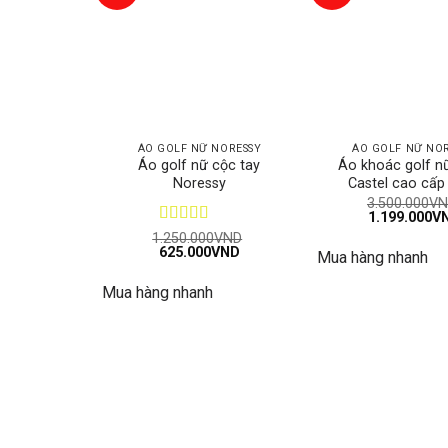
ÁO GOLF NỮ NORESSY
ÁO GOLF NỮ NO
Áo golf nữ cộc tay
Áo khoác golf n
Noressy
Castel cao cấp
3.500.000
VN
Giá
1.199.000
V
gốc
Được xếp
1.250.000
VND
là:
Giá
Giá
625.000
hạng
5
5 sao
VND
Mua hàng nhanh
3.500.000VN
gốc
hiện
là:
tại
Mua hàng nhanh
1.250.000VND.
là:
625.000VND.