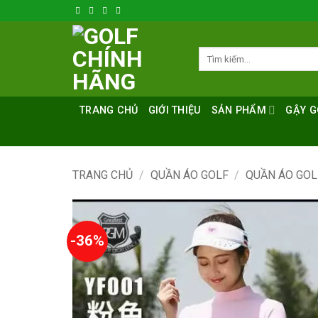
Bỏ
qua
nội
Tìm
dung
kiếm:
TRANG CHỦ
GIỚI THIỆU
SẢN PHẨM
GẬY G
TRANG CHỦ
/
QUẦN ÁO GOLF
/
QUẦN ÁO GOL
-36%