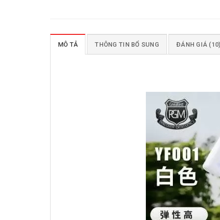
MÔ TẢ
THÔNG TIN BỔ SUNG
ĐÁNH GIÁ (10