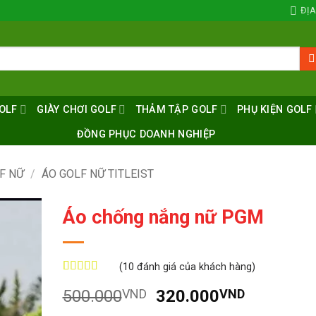
ĐỊA
OLF
GIÀY CHƠI GOLF
THẢM TẬP GOLF
PHỤ KIỆN GOLF
ĐỒNG PHỤC DOANH NGHIỆP
F NỮ
/
ÁO GOLF NỮ TITLEIST
Áo chống nắng nữ PGM
(
10
đánh giá của khách hàng)
5
10
trên 5 dựa
Giá
Giá
500.000
VND
320.000
VND
trên
đánh
giá
gốc
hiện