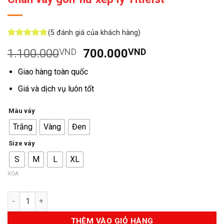
(
5
đánh giá của khách hàng)
5
5
trên 5
Giá
Giá
1.100.000
VND
700.000
VND
dựa trên
đánh giá
gốc
hiện
Giao hàng toàn quốc
là:
tại
1.100.000VND.
là:
Giá và dịch vụ luôn tốt
700.000VND.
Màu váy
Trắng
Vàng
Đen
Size váy
S
M
L
XL
XÓA
Số lượng
THÊM VÀO GIỎ HÀNG