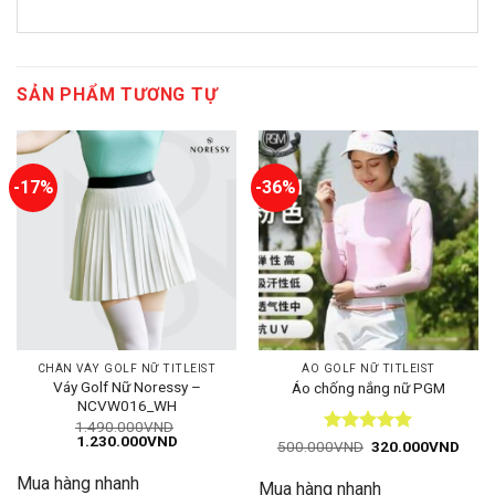
SẢN PHẨM TƯƠNG TỰ
-17%
-36%
CHÂN VÁY GOLF NỮ TITLEIST
ÁO GOLF NỮ TITLEIST
Váy Golf Nữ Noressy –
Áo chống nắng nữ PGM
NCVW016_WH
1.490.000
VND
Giá
Giá
1.230.000
VND
Được xếp
Giá
Giá
500.000
VND
320.000
VND
gốc
hiện
gốc
hiện
hạng
5
5
là:
tại
là:
tại
sao
Mua hàng nhanh
1.490.000VND.
là:
Mua hàng nhanh
500.000VND.
là: