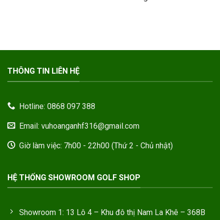
1.230.000VND.
320.
THÔNG TIN LIÊN HỆ
Hotline: 0868 097 388
Email: vuhoanganhf316@gmail.com
Giờ làm việc: 7h00 - 22h00 (Thứ 2 - Chủ nhật)
HỆ THỐNG SHOWROOM GOLF SHOP
Showroom 1: 13 Lô 4 – Khu đô thị Nam La Khê – 368B