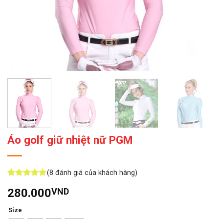
Áo golf giữ nhiệt nữ PGM
(
8
đánh giá của khách hàng)
5
8
trên 5
280.000
VND
dựa trên
đánh giá
Size