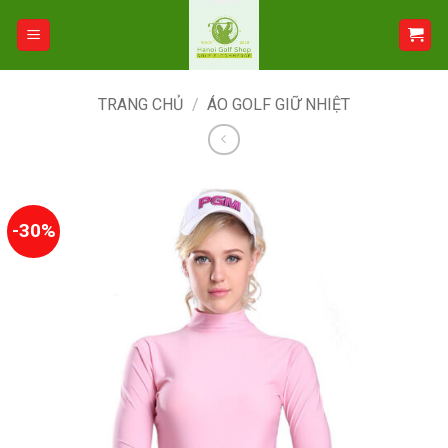
Bỏ
qua
nội
dung
TRANG CHỦ
/
ÁO GOLF GIỮ NHIỆT
-30%