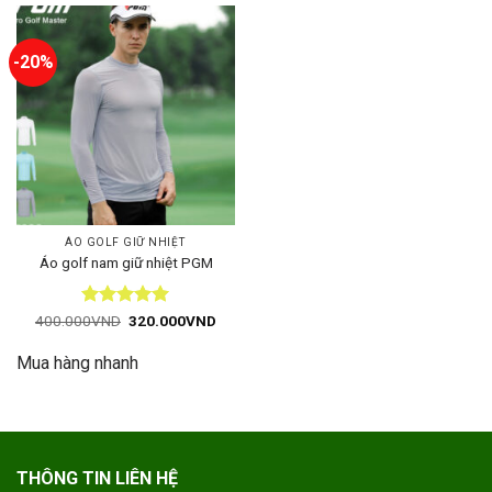
-20%
ÁO GOLF GIỮ NHIỆT
Áo golf nam giữ nhiệt PGM
Được xếp
Giá
Giá
400.000
VND
320.000
VND
gốc
hiện
hạng
5
5
là:
tại
sao
Mua hàng nhanh
400.000VND.
là:
320.000VND.
THÔNG TIN LIÊN HỆ