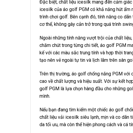
Đặc biệt, chất liệu icesilk mang đến cảm giác
icesilk của áo golf PGM có khả năng hút ẩm n
trình chơi golf. Bên cạnh đó, tính năng co dã
cơ thể, không gây cản trở trong quá trình swin
Ngoài những tính năng vượt trội của chất liệu,
chăm chút trong từng chi tiết, áo golf PGM m
kế với các màu sắc trung tính và hợp thời tra
tạo nên vẻ ngoài tự tin và lịch lãm trên sân gol
Trên thị trường, áo golf chống nắng PGM với ch
cao về chất lượng và hiệu suất. Với sự kết hợ
golf PGM là lựa chọn hàng đầu cho những golf 
mình.
Nếu bạn đang tìm kiếm một chiếc áo golf chốn
chất liệu vải icesilk siêu lạnh, mịn và co dãn 
da tối ưu, mà còn thể hiện phong cách và cá tí