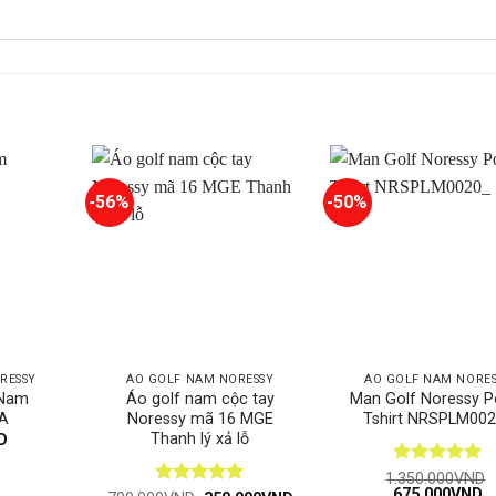
-56%
-50%
RESSY
ÁO GOLF NAM NORESSY
ÁO GOLF NAM NORE
 Nam
Áo golf nam cộc tay
Man Golf Noressy Po
A
Noressy mã 16 MGE
Tshirt NRSPLM00
Thanh lý xả lỗ
D
Được xếp
1.350.000
VND
Giá
G
675.000
VND
hạng
5
5