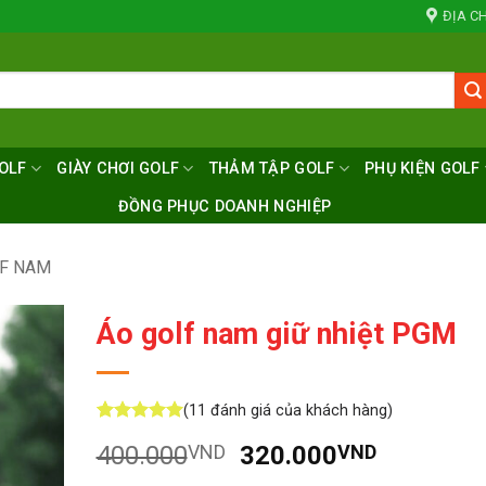
ĐỊA CH
OLF
GIÀY CHƠI GOLF
THẢM TẬP GOLF
PHỤ KIỆN GOLF
ĐỒNG PHỤC DOANH NGHIỆP
LF NAM
Áo golf nam giữ nhiệt PGM
(
11
đánh giá của khách hàng)
5
11
trên 5
Giá
Giá
400.000
VND
320.000
VND
dựa trên
đánh giá
gốc
hiện