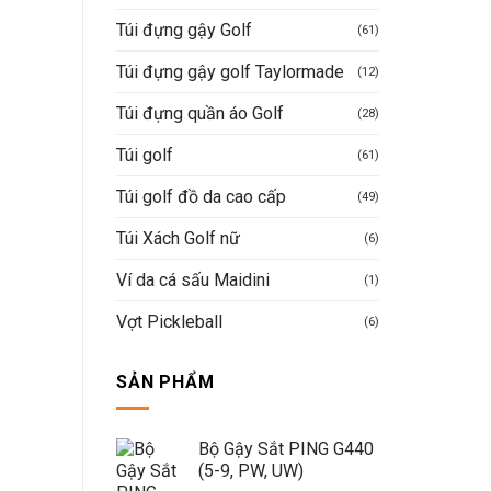
Túi đựng gậy Golf
(61)
Túi đựng gậy golf Taylormade
(12)
Túi đựng quần áo Golf
(28)
Túi golf
(61)
Túi golf đồ da cao cấp
(49)
Túi Xách Golf nữ
(6)
Ví da cá sấu Maidini
(1)
Vợt Pickleball
(6)
SẢN PHẨM
Bộ Gậy Sắt PING G440
(5-9, PW, UW)