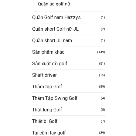
Mua hàng nhanh
500.000VND.
1.050.000VND.
là:
iện
Quần áo golf nữ
400.
i
:
75.000VND.
Quần Golf nam Hazzys
(1)
Quần short Golf nữ JL
(2)
Quần short JL nam
(1)
Sản phẩm khác
(149)
Sản xuất đồ golf
(51)
Shaft driver
(15)
Thảm tập Golf
(59)
Thảm Tập Swing Golf
(4)
Thắt lưng Golf
(8)
Thiết bị Golf
(7)
Túi cầm tay golf
(39)