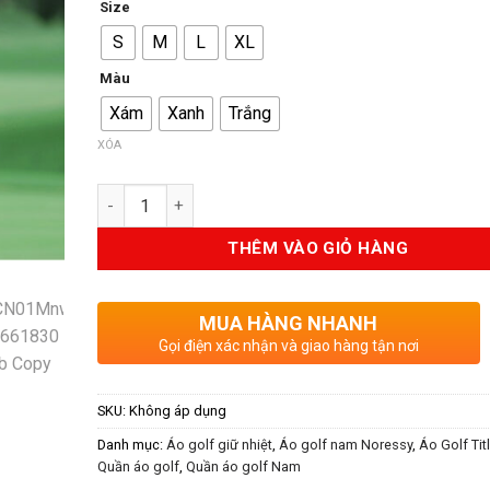
Size
là:
tại
S
M
L
XL
400.000VND.
là:
320.000
Màu
Xám
Xanh
Trắng
XÓA
Số lượng
THÊM VÀO GIỎ HÀNG
MUA HÀNG NHANH
Gọi điện xác nhận và giao hàng tận nơi
SKU:
Không áp dụng
Danh mục:
Áo golf giữ nhiệt
,
Áo golf nam Noressy
,
Áo Golf Titl
Quần áo golf
,
Quần áo golf Nam