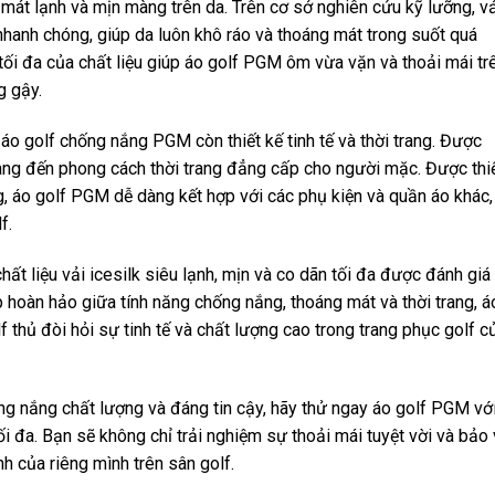
 mát lạnh và mịn màng trên da. Trên cơ sở nghiên cứu kỹ lưỡng, v
hanh chóng, giúp da luôn khô ráo và thoáng mát trong suốt quá
n tối đa của chất liệu giúp áo golf PGM ôm vừa vặn và thoải mái tr
g gậy.
 áo golf chống nắng PGM còn thiết kế tinh tế và thời trang. Được
ang đến phong cách thời trang đẳng cấp cho người mặc. Được thi
ng, áo golf PGM dễ dàng kết hợp với các phụ kiện và quần áo khác,
f.
ất liệu vải icesilk siêu lạnh, mịn và co dãn tối đa được đánh giá
p hoàn hảo giữa tính năng chống nắng, thoáng mát và thời trang, á
thủ đòi hỏi sự tinh tế và chất lượng cao trong trang phục golf c
g nắng chất lượng và đáng tin cậy, hãy thử ngay áo golf PGM vớ
tối đa. Bạn sẽ không chỉ trải nghiệm sự thoải mái tuyệt vời và bảo
nh của riêng mình trên sân golf.