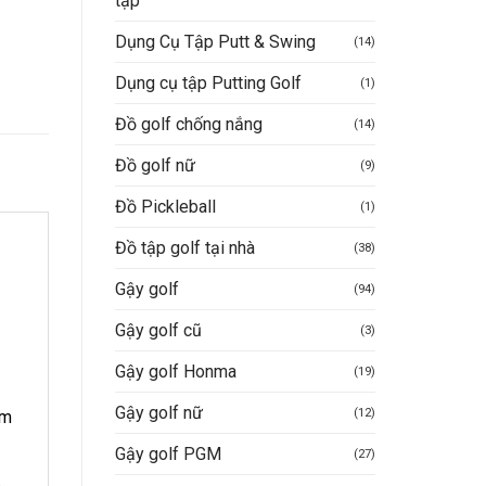
tập
Dụng Cụ Tập Putt & Swing
(14)
Dụng cụ tập Putting Golf
(1)
Đồ golf chống nắng
(14)
Đồ golf nữ
(9)
Đồ Pickleball
(1)
Đồ tập golf tại nhà
(38)
Gậy golf
(94)
Gậy golf cũ
(3)
Gậy golf Honma
(19)
Gậy golf nữ
(12)
ảm
Gậy golf PGM
(27)