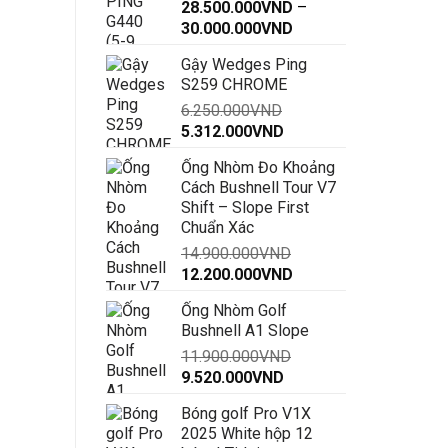
28.500.000
VND
–
Khoảng
30.000.000
VND
giá:
Gậy Wedges Ping
từ
S259 CHROME
28.500.000VND
6.250.000
VND
đến
Giá
Giá
5.312.000
VND
30.000.000VND
gốc
hiện
Ống Nhòm Đo Khoảng
là:
tại
Cách Bushnell Tour V7
6.250.000VND.
là:
Shift – Slope First
5.312.000VND.
Chuẩn Xác
14.900.000
VND
Giá
Giá
12.200.000
VND
gốc
hiện
Ống Nhòm Golf
là:
tại
Bushnell A1 Slope
14.900.000VND.
là:
11.900.000
VND
12.200.000VND.
Giá
Giá
9.520.000
VND
gốc
hiện
Bóng golf Pro V1X
là:
tại
2025 White hộp 12
11.900.000VND.
là: