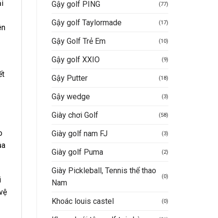
ải
Gậy golf PING
(77)
Gậy golf Taylormade
(17)
ên
Gậy Golf Trẻ Em
(10)
Gậy golf XXIO
(9)
ết
Gậy Putter
(18)
Gậy wedge
(3)
Giày chơi Golf
(58)
o
Giày golf nam FJ
(3)
ủa
Giày golf Puma
(2)
Giày Pickleball, Tennis thể thao
(0)
i
Nam
 vệ
Khoác louis castel
(0)