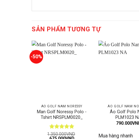
SẢN PHẨM TƯƠNG TỰ
-50%
ÁO GOLF NAM NORESSY
ÁO GOLF NAM NO
Man Golf Noressy Polo -
Áo Golf Polo
Tshirt NRSPLM0020_
PLM1023 N
790.000
VN
Được xếp
1.350.000
VND
Mua hàng nhanh
Giá
Giá
675.000
VND
hạng
5
5