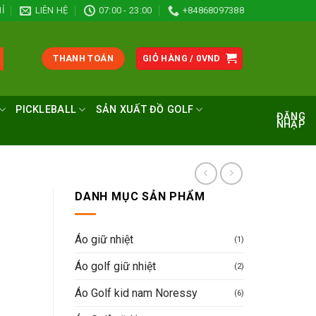
Ỉ
LIÊN HỆ
07:00 - 23:00
+84868097388
THANH TOÁN
GIỎ HÀNG /
0
VND
PICKLEBALL
SẢN XUẤT ĐỒ GOLF
ĐĂNG
NHẬP
DANH MỤC SẢN PHẨM
Áo giữ nhiệt
(1)
Áo golf giữ nhiệt
(2)
Áo Golf kid nam Noressy
(6)