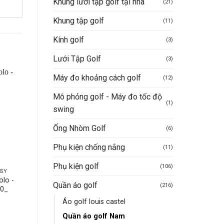
Khung lưới tập golf tại nhà
(21)
Khung tập golf
(11)
Kính golf
(3)
Lưới Tập Golf
(3)
Máy đo khoảng cách golf
(12)
-37%
-62%
Mô phỏng golf - Máy đo tốc độ
(1)
swing
Ống Nhòm Golf
(6)
Phụ kiện chống nắng
(11)
Phụ kiện golf
(106)
SSY
ÁO GOLF NAM NORESSY
ÁO GOLF NAM NIKE
lo -
Áo golf nam ngắn tay
Áo golf nam Birdie Tha
Quần áo golf
(216)
20_
Noressy mã 22
lý xả lỗ
Giá
Giá
790.000
VND
500.000
VND
1.050.000
VND
Áo golf louis castel
gốc
hiện
Giá
Giá
400.000
VND
là:
tại
gốc
hiện
Quần áo golf Nam
Mua hàng nhanh
790.000VND.
là:
là:
tại
iá