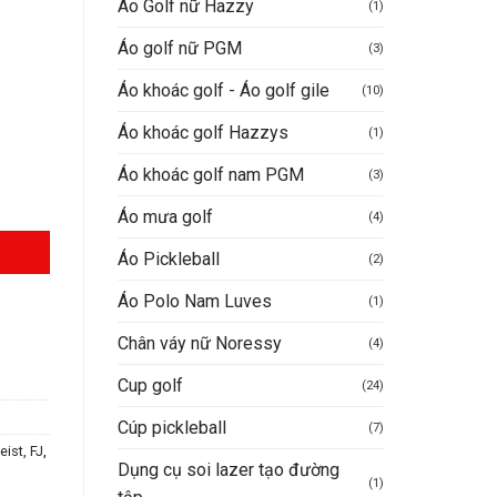
Áo Golf nữ Hazzy
(1)
Áo golf nữ PGM
(3)
VND.
Áo khoác golf - Áo golf gile
(10)
Áo khoác golf Hazzys
(1)
Áo khoác golf nam PGM
(3)
Áo mưa golf
(4)
Áo Pickleball
(2)
Áo Polo Nam Luves
(1)
Chân váy nữ Noressy
(4)
Cup golf
(24)
Cúp pickleball
(7)
eist, FJ
,
Dụng cụ soi lazer tạo đường
(1)