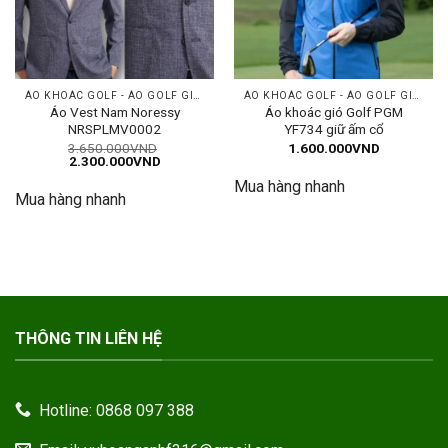
ÁO KHOÁC GOLF - ÁO GOLF GILE
ÁO KHOÁC GOLF - ÁO GOLF GILE
Áo Vest Nam Noressy
Áo khoác gió Golf PGM
NRSPLMV0002
YF734 giữ ấm cổ
3.650.000
VND
1.600.000
VND
Giá
Giá
2.300.000
VND
gốc
hiện
Mua hàng nhanh
là:
tại
Mua hàng nhanh
3.650.000VND.
là:
2.300.000VND.
THÔNG TIN LIÊN HỆ
Hotline: 0868 097 388