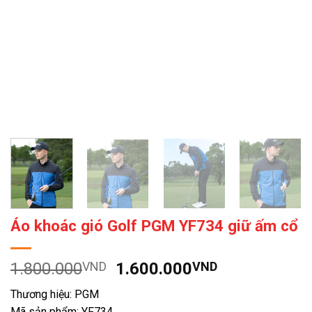
Áo khoác gió Golf PGM YF734 giữ ấm cổ
Giá
Giá
1.800.000
VND
1.600.000
VND
gốc
hiện
Thương hiệu: PGM
là:
tại
Mã sản phẩm: YF734