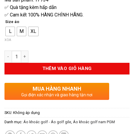
1.800.000VND.
là:
✅ Quà tặng kèm hấp dẫn
1.600.000V
✅ Cam kết 100% HÀNG CHÍNH HÃNG.
Size áo
L
M
XL
XÓA
Số lượng
THÊM VÀO GIỎ HÀNG
MUA HÀNG NHANH
Gọi điện xác nhận và giao hàng tận nơi
SKU:
Không áp dụng
Danh mục:
Áo khoác golf - Áo golf gile
,
Áo khoác golf nam PGM