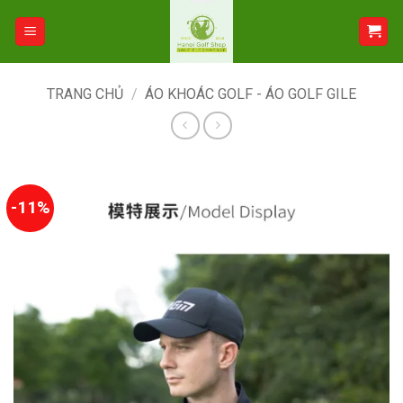
Bỏ
qua
nội
dung
TRANG CHỦ
/
ÁO KHOÁC GOLF - ÁO GOLF GILE
-11%