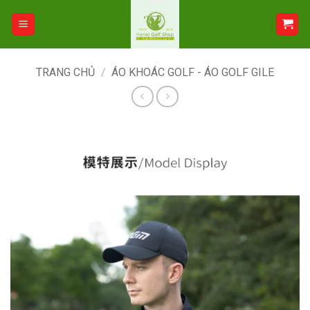
Bỏ
qua
nội
dung
TRANG CHỦ
/
ÁO KHOÁC GOLF - ÁO GOLF GILE