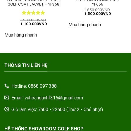
GOLF COAT JACKET – YF368
YF656
1.850.000
VND
Giá
Giá
1.500.000
VND
gốc
hiện
Được xếp
1.980.000
VND
là:
tại
Giá
Giá
1.100.000
VND
hạng
5
5
Mua hàng nhanh
1.850.000VND.
là:
gốc
hiện
1.500.000
sao
là:
tại
Mua hàng nhanh
1.980.000VND.
là:
1.100.000VND.
THÔNG TIN LIÊN HỆ
Hotline: 0868 097 388
Email: vuhoanganhf316@gmail.com
Giờ làm việc: 7h00 - 22h00 (Thứ 2 - Chủ nhật)
HỆ THỐNG SHOWROOM GOLF SHOP