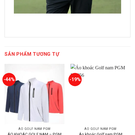
SẢN PHẨM TƯƠNG TỰ
-44%
-19%
ÁO GOLF NAM PGM
ÁO GOLF NAM PGM
ÁO KHOÁC GOLF NAM – PGM
Áo khoác Golf nam PGM