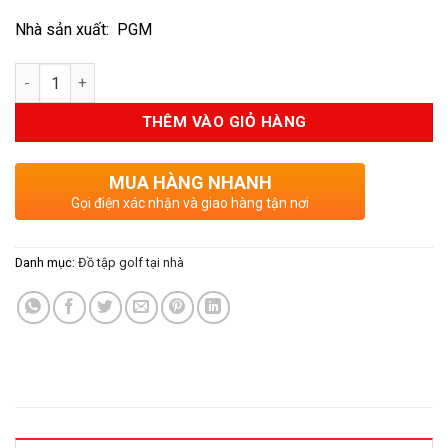
985.000VND.
là:
Nhà sản xuất: PGM
650.000VND.
Số lượng
THÊM VÀO GIỎ HÀNG
MUA HÀNG NHANH
Gọi điện xác nhận và giao hàng tận nơi
Danh mục:
Đồ tập golf tại nhà