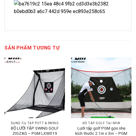
SẢN PHẨM TƯƠNG TỰ
DỤNG CỤ TẬP PUTT & SWING
ĐỒ TẬP GOLF TẠI NHÀ
BỘ LƯỚI TẬP SWING GOLF
Lưới tập golf PGM gọn nhẹ
ZIGZAG – PGM LXW019
kích thước 2.1m x 3m – PGM