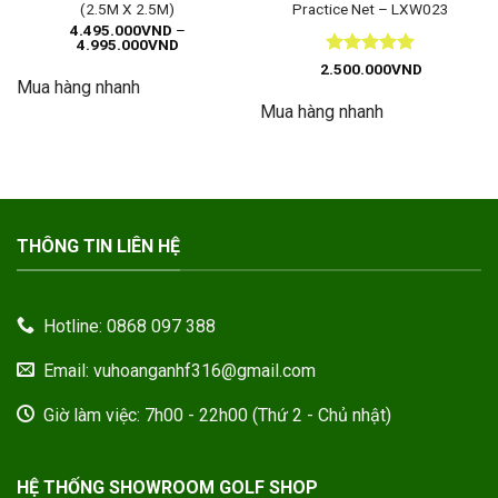
(2.5M X 2.5M)
Practice Net – LXW023
4.495.000
VND
–
Khoảng
4.995.000
VND
giá:
Được xếp
2.500.000
VND
từ
hạng
5
5
Mua hàng nhanh
4.495.000VND
đến
sao
Mua hàng nhanh
4.995.000VND
THÔNG TIN LIÊN HỆ
Hotline: 0868 097 388
Email: vuhoanganhf316@gmail.com
Giờ làm việc: 7h00 - 22h00 (Thứ 2 - Chủ nhật)
HỆ THỐNG SHOWROOM GOLF SHOP