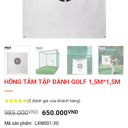
HỒNG TÂM TẬP ĐÁNH GOLF 1,5M*1,5M
(
5
đánh giá của khách hàng)
5
5
trên 5
Giá
Giá
985.000
VND
650.000
VND
dựa trên
đánh giá
gốc
hiện
Mã sản phẩm: LXW001-30
là:
tại