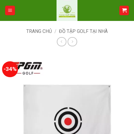
Bỏ
qua
nội
dung
TRANG CHỦ
/
ĐỒ TẬP GOLF TẠI NHÀ
-34%