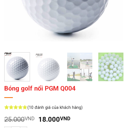
Bóng golf nổi PGM Q004
(
10
đánh giá của khách hàng)
5
10
trên 5
Giá
Giá
25.000
VND
18.000
VND
dựa trên
đánh giá
gốc
hiện