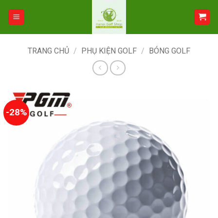
Bỏ
qua
nội
dung
TRANG CHỦ
/
PHỤ KIỆN GOLF
/
BÓNG GOLF
-28%