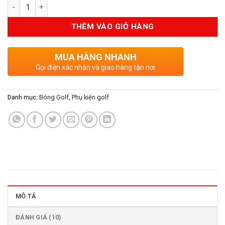
Số lượng
là:
tại
25.000VND.
là:
THÊM VÀO GIỎ HÀNG
18.000VND.
MUA HÀNG NHANH
Gọi điện xác nhận và giao hàng tận nơi
Danh mục:
Bóng Golf
,
Phụ kiện golf
MÔ TẢ
ĐÁNH GIÁ (10)