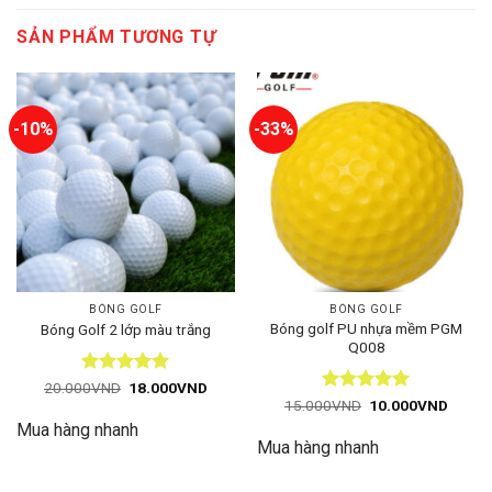
SẢN PHẨM TƯƠNG TỰ
-10%
-33%
BÓNG GOLF
BÓNG GOLF
Bóng golf PU nhựa mềm PGM
Bóng Golf 2 lớp màu trắng
Q008
Được xếp
Giá
Giá
20.000
VND
18.000
VND
gốc
hiện
hạng
5
5
Được xếp
Giá
Giá
15.000
VND
10.000
VND
là:
tại
gốc
hiện
sao
hạng
5
5
Mua hàng nhanh
20.000VND.
là:
là:
tại
sao
18.000VND.
Mua hàng nhanh
15.000VND.
là:
10.00