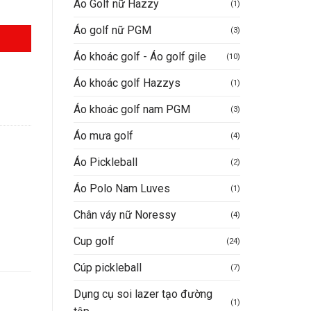
Áo Golf nữ Hazzy
(1)
Áo golf nữ PGM
(3)
Áo khoác golf - Áo golf gile
(10)
Áo khoác golf Hazzys
(1)
Áo khoác golf nam PGM
(3)
Áo mưa golf
(4)
Áo Pickleball
(2)
Áo Polo Nam Luves
(1)
Chân váy nữ Noressy
(4)
Cup golf
(24)
Cúp pickleball
(7)
Dụng cụ soi lazer tạo đường
(1)