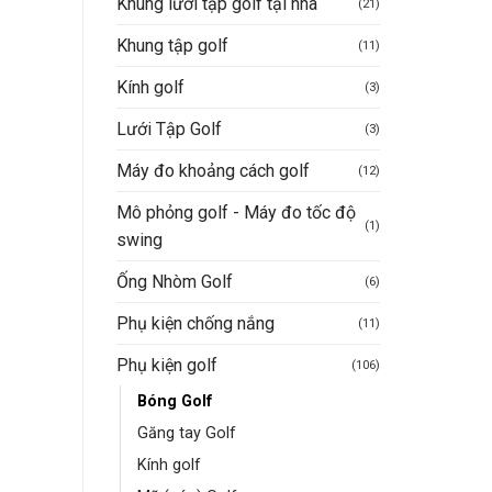
Khung lưới tập golf tại nhà
(21)
Khung tập golf
(11)
Kính golf
(3)
Lưới Tập Golf
(3)
Máy đo khoảng cách golf
(12)
Mô phỏng golf - Máy đo tốc độ
(1)
swing
Ống Nhòm Golf
(6)
Phụ kiện chống nắng
(11)
Phụ kiện golf
(106)
Bóng Golf
Găng tay Golf
Kính golf