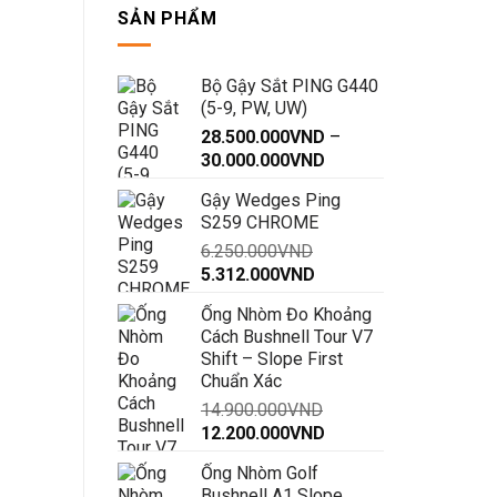
SẢN PHẨM
Bộ Gậy Sắt PING G440
(5-9, PW, UW)
28.500.000
VND
–
Khoảng
30.000.000
VND
giá:
Gậy Wedges Ping
từ
S259 CHROME
28.500.000VND
6.250.000
VND
đến
Giá
Giá
5.312.000
VND
30.000.000VND
gốc
hiện
Ống Nhòm Đo Khoảng
là:
tại
Cách Bushnell Tour V7
6.250.000VND.
là:
Shift – Slope First
5.312.000VND.
Chuẩn Xác
14.900.000
VND
Giá
Giá
12.200.000
VND
gốc
hiện
Ống Nhòm Golf
là:
tại
Bushnell A1 Slope