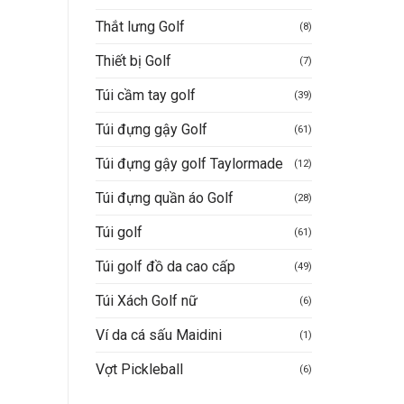
Thắt lưng Golf
(8)
Thiết bị Golf
(7)
Túi cầm tay golf
(39)
Túi đựng gậy Golf
(61)
Túi đựng gậy golf Taylormade
(12)
Túi đựng quần áo Golf
(28)
Túi golf
(61)
Túi golf đồ da cao cấp
(49)
Túi Xách Golf nữ
(6)
Ví da cá sấu Maidini
(1)
Vợt Pickleball
(6)