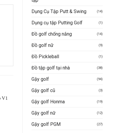
tập
Dụng Cụ Tập Putt & Swing
(14)
Dụng cụ tập Putting Golf
(1)
Đồ golf chống nắng
(14)
Đồ golf nữ
(9)
Đồ Pickleball
(1)
Đồ tập golf tại nhà
(38)
Gậy golf
(94)
Gậy golf cũ
(3)
Gậy golf Honma
(19)
-20%
Gậy golf nữ
(12)
Gậy golf PGM
(27)