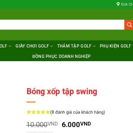
ĐỊA CH
OLF
GIÀY CHƠI GOLF
THẢM TẬP GOLF
PHỤ KIỆN GOLF
ĐỒNG PHỤC DOANH NGHIỆP
Bóng xốp tập swing
(
8
đánh giá của khách hàng)
5
8
trên 5
Giá
Giá
10.000
VND
6.000
VND
dựa trên
đánh giá
gốc
hiện