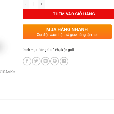
Số lượng
là:
tại
10.000VND.
là:
THÊM VÀO GIỎ HÀNG
6.000VND.
MUA HÀNG NHANH
Gọi điện xác nhận và giao hàng tận nơi
Danh mục:
Bóng Golf
,
Phụ kiện golf