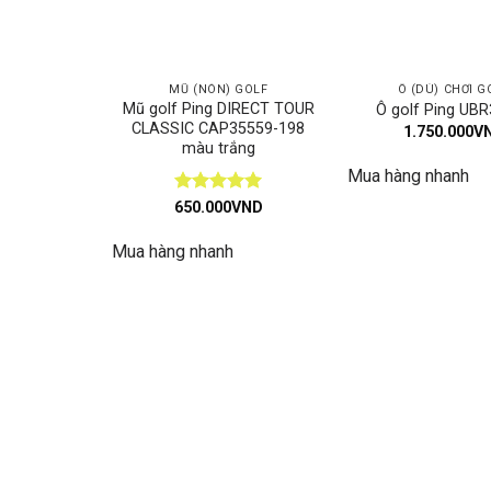
MŨ (NÓN) GOLF
Ô (DÙ) CHƠI G
Mũ golf Ping DIRECT TOUR
Ô golf Ping UB
CLASSIC CAP35559-198
1.750.000
V
màu trắng
Mua hàng nhanh
Được xếp
650.000
VND
hạng
5
5
sao
Mua hàng nhanh