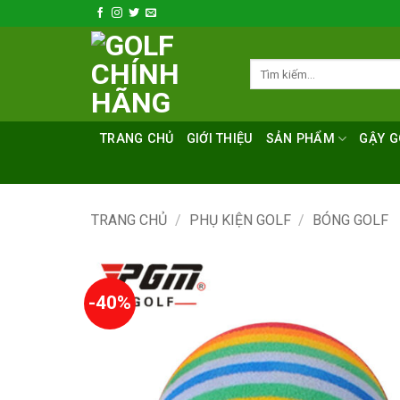
Bỏ
qua
nội
Tìm
dung
kiếm:
TRANG CHỦ
GIỚI THIỆU
SẢN PHẨM
GẬY G
TRANG CHỦ
/
PHỤ KIỆN GOLF
/
BÓNG GOLF
-40%