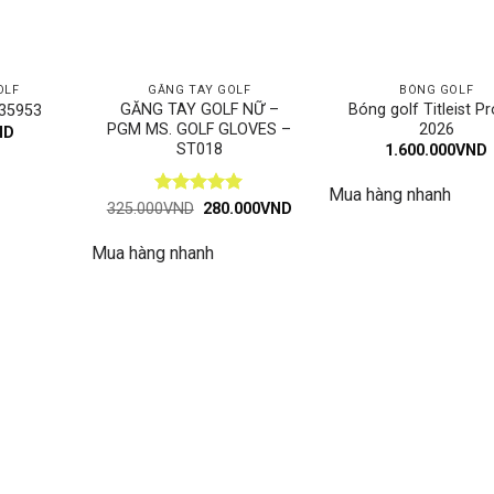
OLF
GĂNG TAY GOLF
BÓNG GOLF
GĂNG TAY GOLF NỮ –
Bóng golf Titleist P
R35953
PGM MS. GOLF GLOVES –
2026
ND
ST018
1.600.000
VND
Mua hàng nhanh
Được xếp
Giá
Giá
325.000
VND
280.000
VND
gốc
hiện
hạng
5
5
là:
tại
sao
Mua hàng nhanh
325.000VND.
là:
280.000VND.