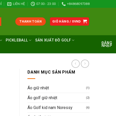
Ỉ
LIÊN HỆ
07:00 - 23:00
+84868097388
THANH TOÁN
GIỎ HÀNG /
0
VND
PICKLEBALL
SẢN XUẤT ĐỒ GOLF
ĐĂNG
NHẬP
DANH MỤC SẢN PHẨM
Áo giữ nhiệt
(1)
Áo golf giữ nhiệt
(2)
Áo Golf kid nam Noressy
(6)