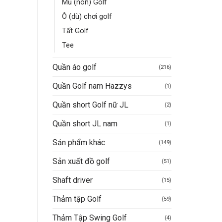
Mũ (nón) Golf
Ô (dù) chơi golf
Tất Golf
Tee
Quần áo golf
(216)
Quần Golf nam Hazzys
(1)
Quần short Golf nữ JL
(2)
Quần short JL nam
(1)
Sản phẩm khác
(149)
Sản xuất đồ golf
(51)
Shaft driver
(15)
Thảm tập Golf
(59)
Thảm Tập Swing Golf
(4)