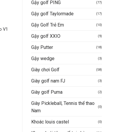
Gậy golf PING
(77)
Gậy golf Taylormade
(17)
Gậy Golf Trẻ Em
BÓNG GOLF
MŨ (NÓN) GOLF
(10)
ro V1
Bóng golf Pro V1X 2025
Mũ golf Titleist
White hộp 12 bóng| Titleist
350.000
VND
Gậy golf XXIO
(9)
1.992.000
VND
Giá
Giá
1.600.000
VND
Gậy Putter
Mua hàng nhanh
(18)
gốc
hiện
là:
tại
Mua hàng nhanh
1.992.000VND.
là:
Gậy wedge
(3)
1.600.000VND.
Giày chơi Golf
(58)
Giày golf nam FJ
(3)
Giày golf Puma
(2)
Giày Pickleball, Tennis thể thao
(0)
Nam
Khoác louis castel
(0)