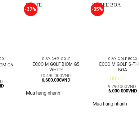
-37%
-35%
CO
GIÀY CHƠI GOLF
GIÀY GOLF ECCO
ECCO M GOLF BIOM G5
ECCO M GOLF S-TH
IOM G5
WHITE
BOA
10.490.000
VND
Giá
Giá
6.600.000
VND
D
gốc
hiện
Giá
o
ND
Được xếp
9.290.000
VND
là:
tại
hiện
Giá
6.000.000
hạng
5
5 sao
VND
Mua hàng nhanh
10.490.000VND.
là:
tại
gốc
h
6.600.000VND.
D.
là:
là:
t
7.990.000VND.
Mua hàng nhanh
9.290.000VND.
l