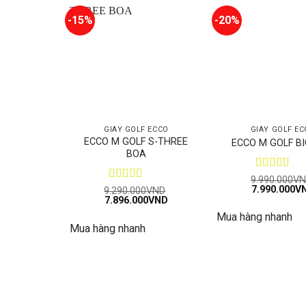
-15%
-20%
GIÀY GOLF ECCO
GIÀY GOLF EC
ECCO M GOLF S-THREE
ECCO M GOLF B
BOA
Được xếp
9.990.000
VN
Giá
7.990.000
hạng
5
5 sa
V
Được xếp
9.290.000
VND
gốc
Giá
Giá
7.896.000
hạng
5
5 sao
VND
là:
gốc
hiện
Mua hàng nhanh
9.990.000VN
là:
tại
Mua hàng nhanh
9.290.000VND.
là:
7.896.000VND.