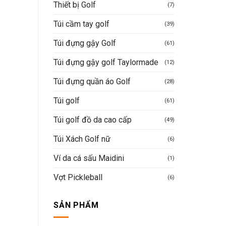
Thiết bị Golf
(7)
Túi cầm tay golf
(39)
Túi đựng gậy Golf
(61)
Túi đựng gậy golf Taylormade
(12)
Túi đựng quần áo Golf
(28)
Túi golf
(61)
Túi golf đồ da cao cấp
(49)
Túi Xách Golf nữ
(6)
Ví da cá sấu Maidini
(1)
Vợt Pickleball
(6)
SẢN PHẨM