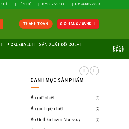
 CHỈ
LIÊN HỆ
07:00 - 23:00
+84868097388
THANH TOÁN
GIỎ HÀNG /
0
VND
PICKLEBALL
SẢN XUẤT ĐỒ GOLF
ĐĂNG
NHẬP
DANH MỤC SẢN PHẨM
Áo giữ nhiệt
(1)
Áo golf giữ nhiệt
(2)
Áo Golf kid nam Noressy
(6)