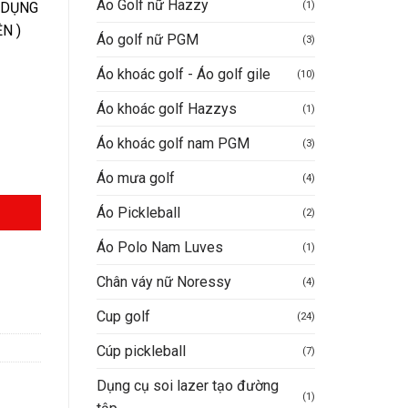
Áo Golf nữ Hazzy
(1)
 DỤNG
N )
Áo golf nữ PGM
(3)
0.000VND.
Áo khoác golf - Áo golf gile
(10)
Áo khoác golf Hazzys
(1)
Áo khoác golf nam PGM
(3)
Áo mưa golf
(4)
Áo Pickleball
(2)
Áo Polo Nam Luves
(1)
Chân váy nữ Noressy
(4)
Cup golf
(24)
Cúp pickleball
(7)
Dụng cụ soi lazer tạo đường
(1)