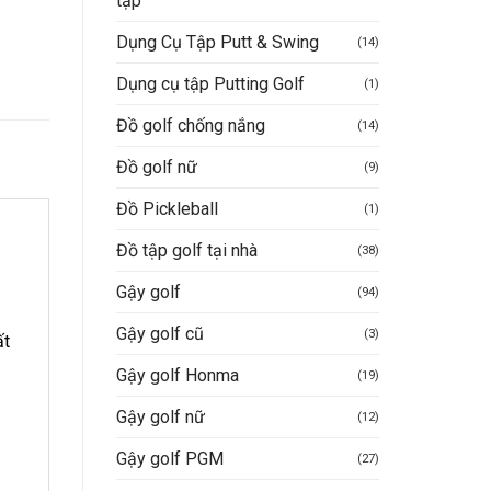
tập
Dụng Cụ Tập Putt & Swing
(14)
Dụng cụ tập Putting Golf
(1)
Đồ golf chống nắng
(14)
Đồ golf nữ
(9)
Đồ Pickleball
(1)
Đồ tập golf tại nhà
(38)
Gậy golf
(94)
Gậy golf cũ
(3)
ất
Gậy golf Honma
(19)
Gậy golf nữ
(12)
Gậy golf PGM
(27)