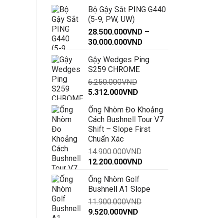
Bộ Gậy Sắt PING G440
(5-9, PW, UW)
28.500.000
VND
–
Khoảng
30.000.000
VND
giá:
Gậy Wedges Ping
từ
S259 CHROME
28.500.000VND
6.250.000
VND
đến
Giá
Giá
5.312.000
VND
30.000.000VND
gốc
hiện
Ống Nhòm Đo Khoảng
là:
tại
Cách Bushnell Tour V7
6.250.000VND.
là:
Shift – Slope First
5.312.000VND.
Chuẩn Xác
14.900.000
VND
Giá
Giá
12.200.000
VND
gốc
hiện
Ống Nhòm Golf
là:
tại
Bushnell A1 Slope
14.900.000VND.
là:
11.900.000
VND
12.200.000VND.
Giá
Giá
9.520.000
VND