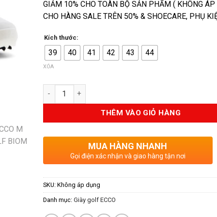
GIẢM 10% CHO TOÀN BỘ SẢN PHẨM ( KHÔNG ÁP
là:
tại
CHO HÀNG SALE TRÊN 50% & SHOECARE, PHỤ KIỆ
9.990.000VND.
là:
6.49
Kích thước:
39
40
41
42
43
44
XÓA
Số lượng
THÊM VÀO GIỎ HÀNG
MUA HÀNG NHANH
Gọi điện xác nhận và giao hàng tận nơi
SKU:
Không áp dụng
Danh mục:
Giày golf ECCO