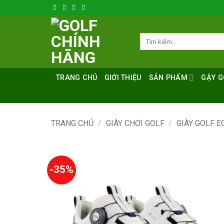
Bỏ
qua
nội
Tìm
dung
kiếm:
TRANG CHỦ
GIỚI THIỆU
SẢN PHẨM
GẬY G
TRANG CHỦ
/
GIÀY CHƠI GOLF
/
GIÀY GOLF E
-35%