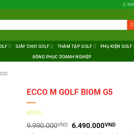
ĐỊA
OLF
GIÀY CHƠI GOLF
THẢM TẬP GOLF
PHỤ KIỆN GOLF
ĐỒNG PHỤC DOANH NGHIỆP
CCO
ECCO M GOLF BIOM G5
5
10
trên 5 dựa
Giá
Giá
9.990.000
VND
6.490.000
VND
trên
đánh
giá
gốc
hiện