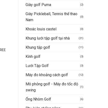
Giày golf Puma
(2)
-33%
-15%
Giày Pickleball, Tennis thể thao
(0)
Nam
Khoác louis castel
(0)
Khung lưới tập golf tại nhà
(21)
GIÀY CHƠI GOLF
GIÀY GOLF ECCO
Khung tập golf
(11)
REE
ECCO M GOLF BIOM H4
ECCO M GOLF S-THRE
WHITE GRAVEL
Kính golf
(3)
10.290.000
VND
Giá
Giá
6.900.000
VND
Được xếp
8.790.000
VND
Lưới Tập Golf
gốc
hiện
(3)
Giá
Giá
7.471.000
hạng
5
5 sao
VND
là:
tại
gốc
hiệ
Giá
Mua hàng nhanh
10.290.000VND.
là:
là:
tại
iện
Máy đo khoảng cách golf
(12)
6.900.000VND.
Mua hàng nhanh
8.790.000VND.
là:
ại
7.4
à:
Mô phỏng golf - Máy đo tốc độ
6.000.000VND.
(1)
swing
Ống Nhòm Golf
(6)