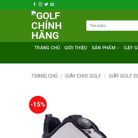
Bỏ
qua
nội
Tìm
dung
kiếm:
TRANG CHỦ
GIỚI THIỆU
SẢN PHẨM
GẬY G
TRANG CHỦ
/
GIÀY CHƠI GOLF
/
GIÀY GOLF E
-15%