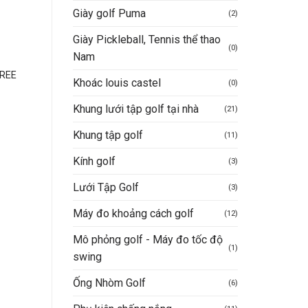
Giày golf Puma
(2)
Giày Pickleball, Tennis thể thao
(0)
Nam
GIÀY CHƠI GOLF
GIÀY GOLF ECCO
ECCO M GOLF BIOM H4
REE
ECCO M GOLF BIOM G
Khoác louis castel
(0)
WHITE GRAVEL
10.290.000
VND
Khung lưới tập golf tại nhà
Giá
Giá
6.900.000
VND
(21)
Được xếp
9.990.000
VND
gốc
hiện
Giá
Giá
Giá
7.990.000
VND
hạng
5
5
là:
tại
iện
gốc
hiệ
sao
Khung tập golf
(11)
Mua hàng nhanh
10.290.000VND.
là:
ại
là:
tại
6.900.000VND.
Mua hàng nhanh
à:
9.990.000VND.
là:
7.471.000VND.
7.9
Kính golf
(3)
Lưới Tập Golf
(3)
Máy đo khoảng cách golf
(12)
Mô phỏng golf - Máy đo tốc độ
(1)
swing
Ống Nhòm Golf
(6)