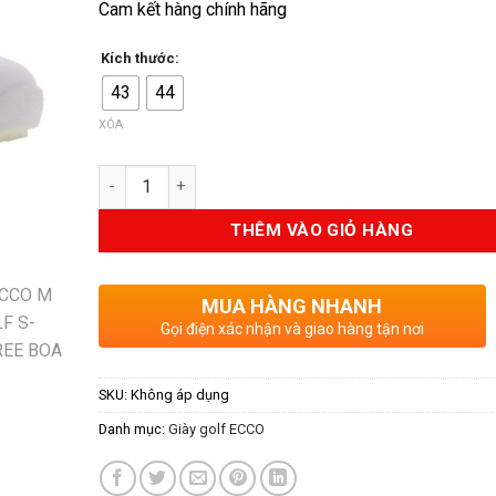
Cam kết hàng chính hãng
là:
tại
9.290.000VND.
là:
Kích thước:
7.89
43
44
XÓA
Số lượng
THÊM VÀO GIỎ HÀNG
MUA HÀNG NHANH
Gọi điện xác nhận và giao hàng tận nơi
SKU:
Không áp dụng
Danh mục:
Giày golf ECCO