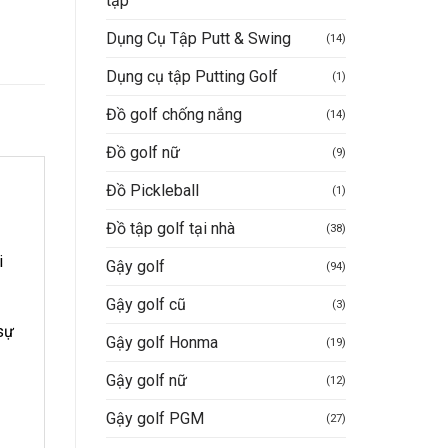
tập
Dụng Cụ Tập Putt & Swing
(14)
Dụng cụ tập Putting Golf
(1)
Đồ golf chống nắng
(14)
Đồ golf nữ
(9)
Đồ Pickleball
(1)
Đồ tập golf tại nhà
(38)
i
Gậy golf
(94)
Gậy golf cũ
(3)
sự
Gậy golf Honma
(19)
Gậy golf nữ
(12)
Gậy golf PGM
(27)