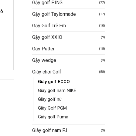
Gậy golf PING
(77)
hô
Gậy golf Taylormade
(17)
Gậy Golf Trẻ Em
(10)
Gậy golf XXIO
(9)
Gậy Putter
(18)
Gậy wedge
(3)
Giày chơi Golf
(58)
Giày golf ECCO
Giày golf nam NIKE
Giày golf nữ
Giày Golf PGM
-33%
-20%
Giày golf Puma
Giày golf nam FJ
(3)