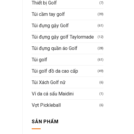
Thiết bị Golf
(7)
Túi cầm tay golf
(39)
Túi đựng gậy Golf
(61)
Túi đựng gậy golf Taylormade
(12)
Túi đựng quần áo Golf
(28)
Túi golf
(61)
Túi golf đồ da cao cấp
(49)
Túi Xách Golf nữ
(6)
Ví da cá sấu Maidini
(1)
Vợt Pickleball
(6)
SẢN PHẨM