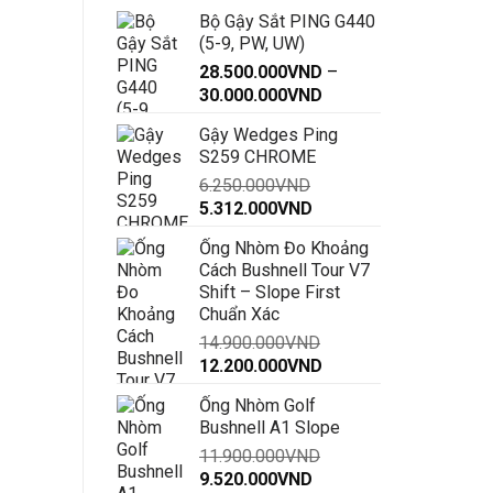
Bộ Gậy Sắt PING G440
(5-9, PW, UW)
28.500.000
VND
–
Khoảng
30.000.000
VND
giá:
Gậy Wedges Ping
từ
S259 CHROME
28.500.000VND
6.250.000
VND
đến
Giá
Giá
5.312.000
VND
30.000.000VND
gốc
hiện
Ống Nhòm Đo Khoảng
là:
tại
Cách Bushnell Tour V7
6.250.000VND.
là:
Shift – Slope First
5.312.000VND.
Chuẩn Xác
14.900.000
VND
Giá
Giá
12.200.000
VND
gốc
hiện
Ống Nhòm Golf
là:
tại
Bushnell A1 Slope
14.900.000VND.
là:
11.900.000
VND
12.200.000VND.
Giá
Giá
9.520.000
VND