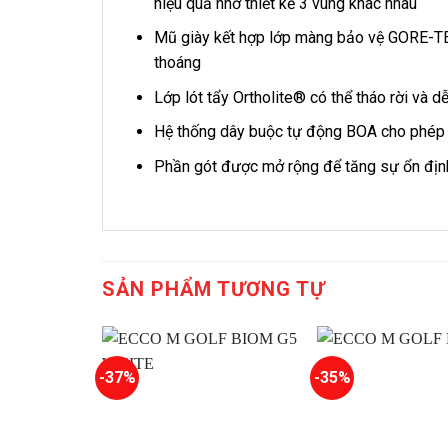
hiệu quả nhờ thiết kế 3 vùng khác nhau
Mũ giày kết hợp lớp màng bảo vệ GORE-TE
thoáng
Lớp lót tẩy Ortholite® có thể tháo rời và 
Hệ thống dây buộc tự động BOA cho phép 
Phần gót được mở rộng để tăng sự ổn địn
SẢN PHẨM TƯƠNG TỰ
-37%
-35%