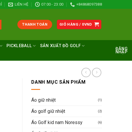
Ỉ
LIÊN HỆ
07:00 - 23:00
+84868097388
THANH TOÁN
GIỎ HÀNG /
0
VND
PICKLEBALL
SẢN XUẤT ĐỒ GOLF
ĐĂNG
NHẬP
DANH MỤC SẢN PHẨM
Áo giữ nhiệt
(1)
Áo golf giữ nhiệt
(2)
Áo Golf kid nam Noressy
(6)