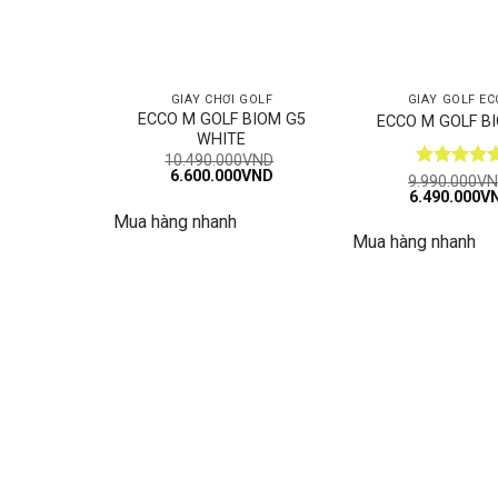
GIÀY CHƠI GOLF
GIÀY GOLF EC
ECCO M GOLF BIOM G5
ECCO M GOLF B
WHITE
10.490.000
VND
Giá
Giá
6.600.000
VND
Được xếp
9.990.000
VN
gốc
hiện
Giá
6.490.000
V
hạng
5
5
là:
tại
gốc
sao
Mua hàng nhanh
10.490.000VND.
là:
là:
6.600.000VND.
Mua hàng nhanh
9.990.000VN