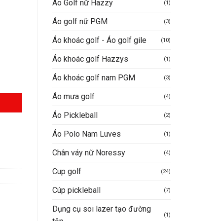
Áo Golf nữ Hazzy
(1)
Áo golf nữ PGM
(3)
6.000VND.
Áo khoác golf - Áo golf gile
(10)
Áo khoác golf Hazzys
(1)
Áo khoác golf nam PGM
(3)
Áo mưa golf
(4)
Áo Pickleball
(2)
Áo Polo Nam Luves
(1)
Chân váy nữ Noressy
(4)
Cup golf
(24)
Cúp pickleball
(7)
Dụng cụ soi lazer tạo đường
(1)