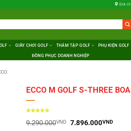
ĐỊA CH
OLF
GIÀY CHƠI GOLF
THẢM TẬP GOLF
PHỤ KIỆN GOLF
ĐỒNG PHỤC DOANH NGHIỆP
CCO
ECCO M GOLF S-THREE BOA
5
10
trên 5
Giá
Giá
9.290.000
VND
7.896.000
VND
dựa trên
đánh giá
gốc
hiện