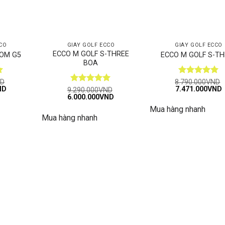
CO
GIÀY GOLF ECCO
GIÀY GOLF ECCO
ECCO M GOLF S-THREE
IOM G5
ECCO M GOLF S-TH
BOA
Được xếp
D
8.790.000
VND
Giá
Giá
ND
7.471.000
VND
hạng
5
5
Được xếp
9.290.000
VND
hiện
gốc
h
Giá
Giá
6.000.000
VND
sao
hạng
5
5
tại
là:
t
gốc
hiện
sao
Mua hàng nhanh
D.
là:
8.790.000VND.
l
là:
tại
6.490.000VND.
Mua hàng nhanh
9.290.000VND.
là:
6.000.000VND.