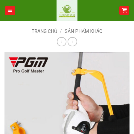
Bỏ
qua
nội
dung
TRANG CHỦ
/
SẢN PHẨM KHÁC