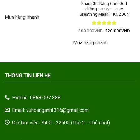
Khăn Che Nắng Chơi Golf
Chống Tia UV – PGM
Breathing Mask – KOZ004
Mua hàng nhanh
Được xếp
Giá
Giá
300.000
VND
220.000
VND
gốc
hiện
hạng
5
5
là:
tại
sao
Mua hàng nhanh
300.000VND.
là:
220.
THÔNG TIN LIÊN HỆ
Hotline: 0868 097 388
Email: vuhoanganhf316@gmail.com
Giờ làm việc: 7h00 - 22h00 (Thứ 2 - Chủ nhật)