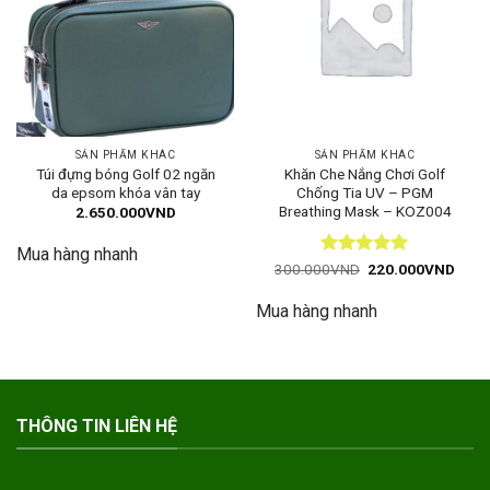
SẢN PHẨM KHÁC
SẢN PHẨM KHÁC
Túi đựng bóng Golf 02 ngăn
Khăn Che Nắng Chơi Golf
da epsom khóa vân tay
Chống Tia UV – PGM
Breathing Mask – KOZ004
2.650.000
VND
Mua hàng nhanh
Được xếp
Giá
Giá
300.000
VND
220.000
VND
gốc
hiện
hạng
5
5
là:
tại
sao
Mua hàng nhanh
300.000VND.
là:
220.
THÔNG TIN LIÊN HỆ