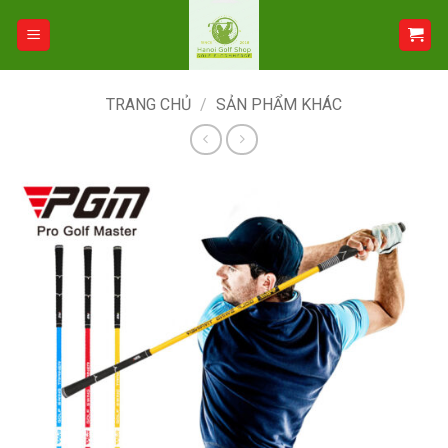
Bỏ
qua
nội
dung
TRANG CHỦ
/
SẢN PHẨM KHÁC