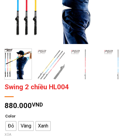
Swing 2 chiều HL004
880.000
VND
Color
Đỏ
Vàng
Xanh
XÓA