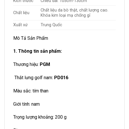
Kích thước
Chiều dài: 105cm-130cm
Chất liệu da bò thật, chất lượng cao.
Chất liệu
Khóa kim loại mạ chống gỉ
Xuất xứ
Trung Quốc
Mô Tả Sản Phẩm
1. Thông tin sản phẩm:
️Thương hiệu:
PGM
️ Thắt lưng golf nam:
PD016
️Màu sắc: tím than
️Giới tính: nam
️Trọng lượng khoảng: 200 g