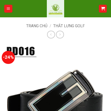
Bỏ
qua
nội
dung
TRANG CHỦ
/
THẮT LƯNG GOLF
-24%