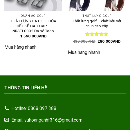
QUẦN ÁO GOLF
THẮT LƯNG GOLF
THẮT LƯNG DA GOLF HỌA
Thắt lưng golf – chất liệu vải
TIẾT KẺ CAO CẤP –
chun cao cấp
NRSTL0002 Da bê Togo
1.590.000
VND
Được xếp
Giá
Giá
430.000
VND
280.000
VND
gốc
hiện
hạng
5
5
Mua hàng nhanh
là:
tại
sao
Mua hàng nhanh
430.000VND.
là:
280.
THÔNG TIN LIÊN HỆ
Hotline: 0868 097 388
Email: vuhoanganhf316@gmail.com