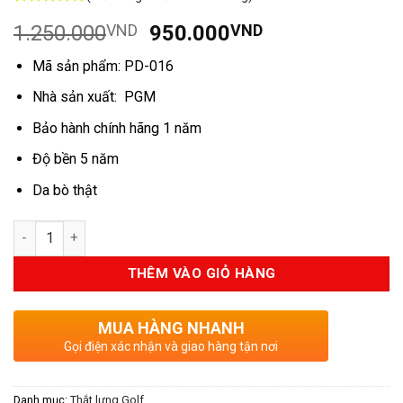
5
8
trên 5
Giá
Giá
1.250.000
VND
950.000
VND
dựa trên
đánh giá
gốc
hiện
Mã sản phẩm: PD-016
là:
tại
1.250.000VND.
là:
Nhà sản xuất: PGM
950.000VND.
Bảo hành chính hãng 1 năm
Độ bền 5 năm
Da bò thật
Số lượng
THÊM VÀO GIỎ HÀNG
MUA HÀNG NHANH
Gọi điện xác nhận và giao hàng tận nơi
Danh mục:
Thắt lưng Golf