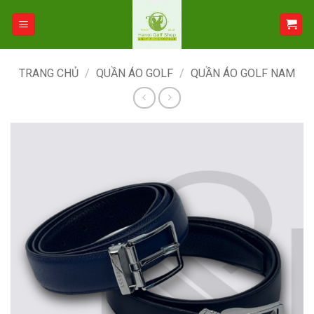
Bỏ
qua
nội
dung
TRANG CHỦ
/
QUẦN ÁO GOLF
/
QUẦN ÁO GOLF NAM