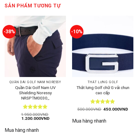
SẢN PHẨM TƯƠNG TỰ
-38%
-10%
QUẦN DÀI GOLF NAM NORESSY
THẮT LƯNG GOLF
Quần Dài Golf Nam UV
Thắt lưng Golf chữ G vải chun
Shielding Noressy
cao cấp
NRSPTM0030_
Được xếp
Giá
Giá
500.000
VND
450.000
VND
gốc
hiện
hạng
5
5
Được xếp
1.950.000
VND
là:
tại
Giá
Giá
1.200.000
VND
sao
hạng
5
5
Mua hàng nhanh
500.000VND.
là:
gốc
hiện
sao
450.
là:
tại
Mua hàng nhanh
1.950.000VND.
là:
1.200.000VND.