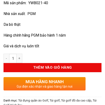
Mã sản phẩm: YWB021-40
là:
tại
2.985.000VND.
là:
Nhà sản xuất: PGM
2.200.000V
Da bò thật
Hàng chính hãng PGM bảo hành 1 năm
Giá và dịch vụ luôn tốt
Số lượng
THÊM VÀO GIỎ HÀNG
MUA HÀNG NHANH
Gọi điện xác nhận và giao hàng tận nơi
Danh mục:
Túi đựng quần áo Golf
,
Túi golf
,
Túi golf đồ da cao cấp
,
Túi