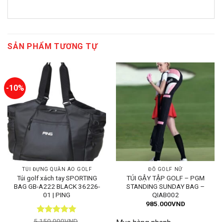
SẢN PHẨM TƯƠNG TỰ
-10%
TÚI ĐỰNG QUẦN ÁO GOLF
ĐỒ GOLF NỮ
Túi golf xách tay SPORTING
TÚI GẬY TẬP GOLF – PGM
BAG GB-A222 BLACK 36226-
STANDING SUNDAY BAG –
01 | PING
QIAB002
985.000
VND
Được xếp
5.150.000
VND