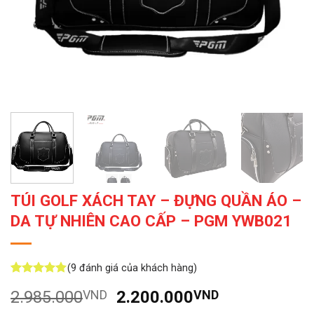
TÚI GOLF XÁCH TAY – ĐỰNG QUẦN ÁO –
DA TỰ NHIÊN CAO CẤP – PGM YWB021
(
9
đánh giá của khách hàng)
5
9
trên 5
Giá
Giá
2.985.000
VND
2.200.000
VND
dựa trên
đánh giá
gốc
hiện