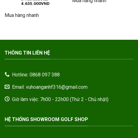
Mua hàng nhanh
Giá
Giá
4.635.000
VND
hạng
5
5
gốc
hiện
sao
là:
tại
Mua hàng nhanh
5.150.000VND.
là:
4.635.000VND.
THÔNG TIN LIÊN HỆ
Hotline: 0868 097 388
Email: vuhoanganhf316@gmail.com
Giờ làm việc: 7h00 - 22h00 (Thứ 2 - Chủ nhật)
HỆ THỐNG SHOWROOM GOLF SHOP