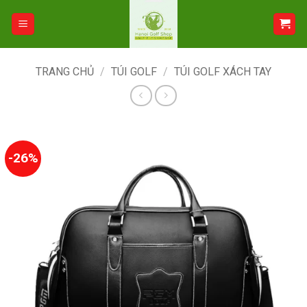
Bỏ
qua
nội
dung
TRANG CHỦ
/
TÚI GOLF
/
TÚI GOLF XÁCH TAY
-26%