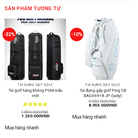
SẢN PHẨM TƯƠNG TỰ
-32%
-10%
TÚI ĐỰNG GẬY GOLF
TÚI ĐỰNG GẬY GOLF
Túi golf hàng không PGM mẫu
Túi đựng gậy golf Ping CB
mới
BAG36918 JP (lady)
9.950.000
VND
Giá
Giá
8.955.000
VND
gốc
hiện
Được xếp
1.850.000
VND
là:
tại
Giá
Giá
1.250.000
VND
hạng
5
5
Mua hàng nhanh
9.950.000VND.
là:
gốc
hiện
8.955.000
sao
là:
tại
Mua hàng nhanh
1.850.000VND.
là:
1.250.000VND.