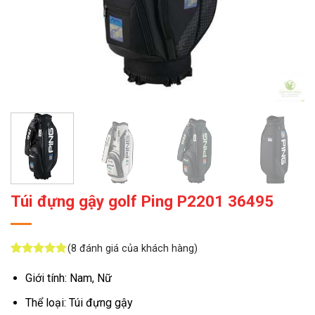
Túi đựng gậy golf Ping P2201 36495
(
8
đánh giá của khách hàng)
5
8
trên 5
dựa trên
Giới tính: Nam, Nữ
đánh giá
Thể loại: Túi đựng gậy