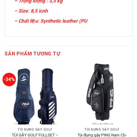
– Trọng lượng : 3,5 kg
– Size: 8,5 icnh
– Chất liệu: Synthetic leather (PU
SẢN PHẨM TƯƠNG TỰ
-34%
TÚI ĐỰNG GẬY GOLF
TÚI ĐỰNG GẬY GOLF
TÚI GẬY GOLF FULLSET –
Túi đựng gậy PING Nam Cb-