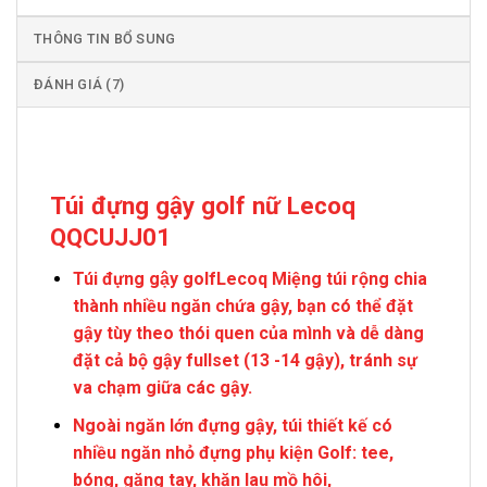
THÔNG TIN BỔ SUNG
ĐÁNH GIÁ (7)
Túi đựng gậy golf nữ Lecoq
QQCUJJ01
Túi đựng gậy golfLecoq Miệng túi rộng chia
thành nhiều ngăn chứa gậy, bạn có thể đặt
gậy tùy theo thói quen của mình và dễ dàng
đặt cả bộ gậy fullset (13 -14 gậy), tránh sự
va chạm giữa các gậy.
Ngoài ngăn lớn đựng gậy, túi thiết kế có
nhiều ngăn nhỏ đựng phụ kiện Golf: tee,
bóng, găng tay, khăn lau mồ hôi,