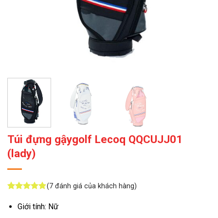
Túi đựng gậygolf Lecoq QQCUJJ01
(lady)
(
7
đánh giá của khách hàng)
5
7
trên 5
dựa trên
Giới tính: Nữ
đánh giá