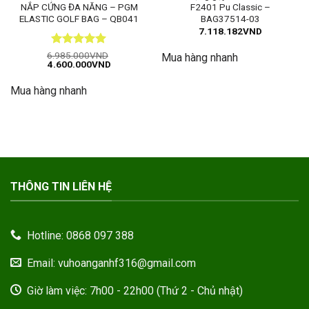
NẮP CỨNG ĐA NĂNG – PGM
F2401 Pu Classic –
ELASTIC GOLF BAG – QB041
BAG37514-03
7.118.182
VND
Được xếp
6.985.000
VND
Mua hàng nhanh
Giá
Giá
4.600.000
VND
hạng
5
5
gốc
hiện
sao
là:
tại
Mua hàng nhanh
6.985.000VND.
là:
4.600.000VND.
THÔNG TIN LIÊN HỆ
Hotline: 0868 097 388
Email: vuhoanganhf316@gmail.com
Giờ làm việc: 7h00 - 22h00 (Thứ 2 - Chủ nhật)