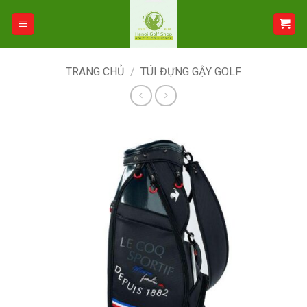
Bỏ
qua
nội
dung
TRANG CHỦ
/
TÚI ĐỰNG GẬY GOLF