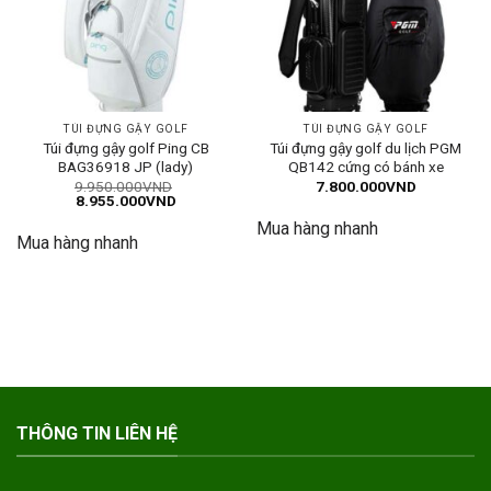
TÚI ĐỰNG GẬY GOLF
TÚI ĐỰNG GẬY GOLF
Túi đựng gậy golf Ping CB
Túi đựng gậy golf du lịch PGM
BAG36918 JP (lady)
QB142 cứng có bánh xe
9.950.000
VND
7.800.000
VND
Giá
Giá
8.955.000
VND
gốc
hiện
Mua hàng nhanh
là:
tại
Mua hàng nhanh
9.950.000VND.
là:
8.955.000VND.
THÔNG TIN LIÊN HỆ