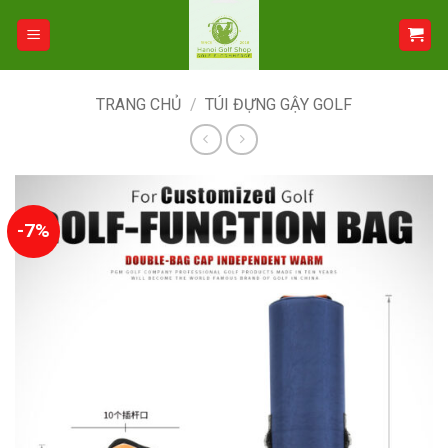
Bỏ
qua
nội
dung
TRANG CHỦ
/
TÚI ĐỰNG GẬY GOLF
-7%