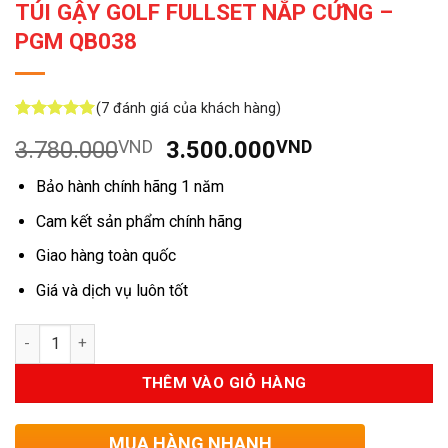
TÚI GẬY GOLF FULLSET NẮP CỨNG –
PGM QB038
(
7
đánh giá của khách hàng)
5
7
trên 5
Giá
Giá
3.780.000
VND
3.500.000
VND
dựa trên
đánh giá
gốc
hiện
Bảo hành chính hãng 1 năm
là:
tại
3.780.000VND.
là:
Cam kết sản phẩm chính hãng
3.500.000V
Giao hàng toàn quốc
Giá và dịch vụ luôn tốt
Số lượng
THÊM VÀO GIỎ HÀNG
MUA HÀNG NHANH