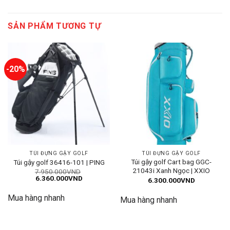
SẢN PHẨM TƯƠNG TỰ
-20%
TÚI ĐỰNG GẬY GOLF
TÚI ĐỰNG GẬY GOLF
Túi gậy golf Cart bag GGC-
Túi gậy golf 36416-101 | PING
21043i Xanh Ngọc | XXIO
7.950.000
VND
Giá
Giá
6.360.000
VND
6.300.000
VND
gốc
hiện
là:
tại
Mua hàng nhanh
7.950.000VND.
là:
Mua hàng nhanh
6.360.000VND.