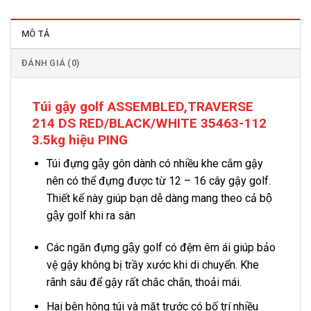
MÔ TẢ
ĐÁNH GIÁ (0)
Túi gậy golf ASSEMBLED,TRAVERSE
214 DS RED/BLACK/WHITE 35463-112
3.5kg hiệu PING
Túi đựng gậy gôn dành có nhiều khe cắm gậy
nên có thể đựng được từ 12 – 16 cây gậy golf.
Thiết kế này giúp bạn dễ dàng mang theo cả bộ
gậy golf khi ra sân
Các ngăn đựng gậy golf có đệm êm ái giúp bảo
vệ gậy không bị trầy xước khi di chuyển. Khe
rãnh sâu để gậy rất chắc chắn, thoải mái.
Hai bên hông túi và mặt trước có bố trí nhiều