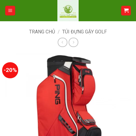
Bỏ
qua
nội
dung
TRANG CHỦ
/
TÚI ĐỰNG GẬY GOLF
-20%