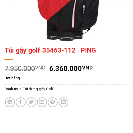
Túi gậy golf 35463-112 | PING
Giá
Giá
7.950.000
VND
6.360.000
VND
gốc
hiện
Hết hàng
là:
tại
7.950.000VND.
là:
Danh mục:
Túi đựng gậy Golf
6.360.000V