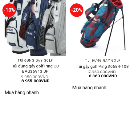
-10%
-20%
TÚI ĐỰNG GẬY GOLF
TÚI ĐỰNG GẬY GOLF
Túi đựng gậy golf Ping CB
Túi gậy golf Ping 36684-108
BAG36913 JP
7.950.000
VND
Giá
Giá
6.360.000
VND
9.950.000
VND
gốc
hiện
Giá
Giá
8.955.000
VND
là:
tại
gốc
hiện
Mua hàng nhanh
7.950.000VND.
là:
là:
tại
6.360.000
Mua hàng nhanh
9.950.000VND.
là:
8.955.000VND.