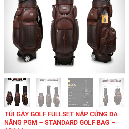
TÚI GẬY GOLF FULLSET NẮP CỨNG ĐA
NĂNG PGM – STANDARD GOLF BAG –