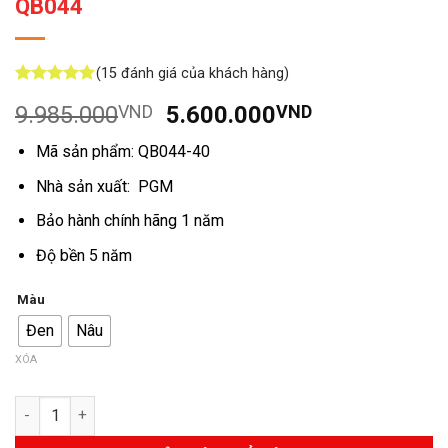
QB044
(
15
đánh giá của khách hàng)
5
15
trên 5
Giá
Giá
9.985.000
VND
5.600.000
VND
dựa trên
đánh giá
gốc
hiện
Mã sản phẩm: QB044-40
là:
tại
9.985.000VND.
là:
Nhà sản xuất: PGM
5.600.000V
Bảo hành chính hãng 1 năm
Độ bền 5 năm
Màu
Đen
Nâu
XÓA
Số lượng