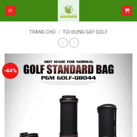
Bỏ
qua
nội
dung
TRANG CHỦ
/
TÚI ĐỰNG GẬY GOLF
-44%