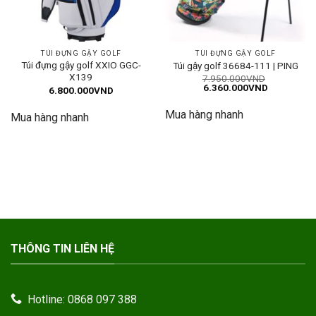
TÚI ĐỰNG GẬY GOLF
TÚI ĐỰNG GẬY GOLF
Túi đựng gậy golf XXIO GGC-
Túi gậy golf 36684-111 | PING
X139
7.950.000
VND
Giá
Giá
6.360.000
VND
6.800.000
VND
gốc
hiện
là:
tại
Mua hàng nhanh
7.950.000VND.
là:
Mua hàng nhanh
6.360.000
THÔNG TIN LIÊN HỆ
Hotline: 0868 097 388