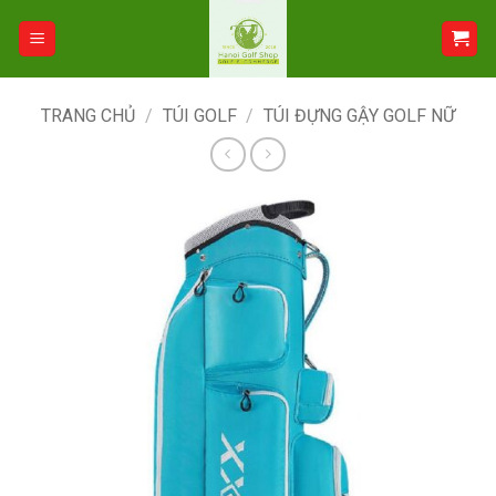
Bỏ
qua
nội
dung
TRANG CHỦ
/
TÚI GOLF
/
TÚI ĐỰNG GẬY GOLF NỮ