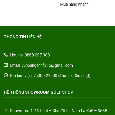
từ
Mua hàng nhanh
4.495.000
đến
4.995.000
THÔNG TIN LIÊN HỆ
Hotline: 0868 097 388
Email: vuhoanganhf316@gmail.com
Giờ làm việc: 7h00 - 22h00 (Thứ 2 - Chủ nhật)
HỆ THỐNG SHOWROOM GOLF SHOP
Showroom 1: 13 Lô 4 – Khu đô thị Nam La Khê – 368B