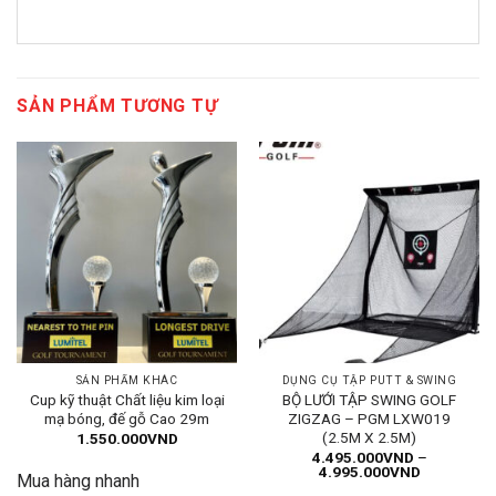
SẢN PHẨM TƯƠNG TỰ
SẢN PHẨM KHÁC
DỤNG CỤ TẬP PUTT & SWING
Cup kỹ thuật Chất liệu kim loại
BỘ LƯỚI TẬP SWING GOLF
mạ bóng, đế gỗ Cao 29m
ZIGZAG – PGM LXW019
(2.5M X 2.5M)
1.550.000
VND
4.495.000
VND
–
Khoảng
4.995.000
VND
Mua hàng nhanh
giá: