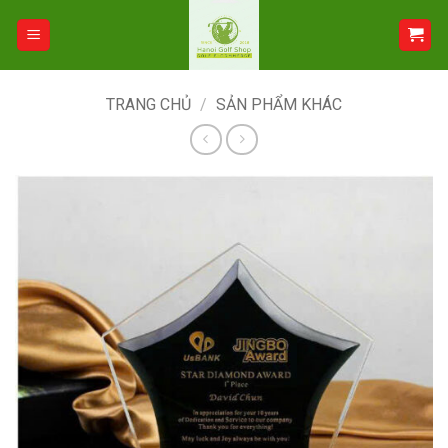
Bỏ
qua
nội
dung
TRANG CHỦ
/
SẢN PHẨM KHÁC