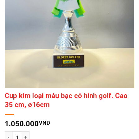
Cup kim loại màu bạc có hình golf. Cao
35 cm, ø16cm
1.050.000
VND
Số lượng