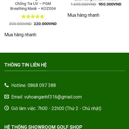
Chống Tia UV – PGM
Giá
Giá
1.690.000
VND
950.000
VND
gốc
hiện
Breathing Mask – KOZ004
là:
tại
Mua hàng nhanh
1.690.000VND.
là:
950
Được xếp
Giá
Giá
300.000
VND
220.000
VND
gốc
hiện
hạng
5
5
là:
tại
sao
Mua hàng nhanh
300.000VND.
là:
220.000VND.
THÔNG TIN LIÊN HỆ
Hotline: 0868 097 388
Email: vuhoanganhf316@gmail.com
Giờ làm việc: 7h00 - 22h00 (Thứ 2 - Chủ nhật)
HỆ THỐNG SHOWROOM GOLF SHOP