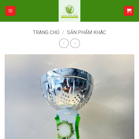
Bỏ
qua
nội
dung
TRANG CHỦ
/
SẢN PHẨM KHÁC