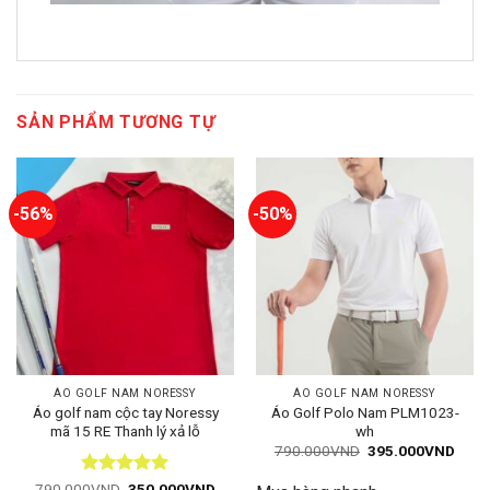
SẢN PHẨM TƯƠNG TỰ
-56%
-50%
ÁO GOLF NAM NORESSY
ÁO GOLF NAM NORESSY
Áo golf nam cộc tay Noressy
Áo Golf Polo Nam PLM1023-
mã 15 RE Thanh lý xả lỗ
wh
Giá
Giá
790.000
VND
395.000
VND
gốc
hiện
là:
tại
Được xếp
Giá
Giá
790.000
VND
350.000
VND