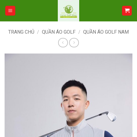
Bỏ
qua
nội
dung
TRANG CHỦ
/
QUẦN ÁO GOLF
/
QUẦN ÁO GOLF NAM