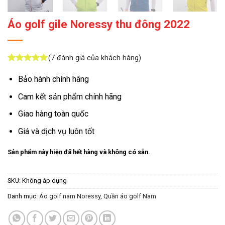
Áo golf gile Noressy thu đông 2022
(
7
đánh giá của khách hàng)
5
7
trên 5
dựa trên
Bảo hành chính hãng
đánh giá
Cam kết sản phẩm chính hãng
Giao hàng toàn quốc
Giá và dịch vụ luôn tốt
Sản phẩm này hiện đã hết hàng và không có sẵn.
SKU:
Không áp dụng
Danh mục:
Áo golf nam Noressy
,
Quần áo golf Nam