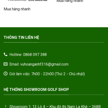
Mua hàng nhanh
790.000VND.
là:
gốc
hiện
hạng
5
5
395.
là:
tại
sao
Mua hàng nhanh
790.000VND.
là:
350.000VND.
THÔNG TIN LIÊN HỆ
Hotline: 0868 097 388
Email: vuhoanganhf316@gmail.com
Giờ làm việc: 7h00 - 22h00 (Thứ 2 - Chủ nhật)
HỆ THỐNG SHOWROOM GOLF SHOP
Showroom 1: 13 Lô 4 – Khu đô thị Nam La Khê – 368B