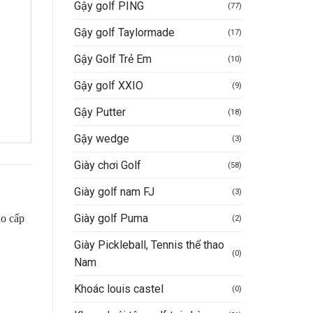
Gậy golf PING
(77)
Gậy golf Taylormade
(17)
Gậy Golf Trẻ Em
(10)
Gậy golf XXIO
(9)
Gậy Putter
(18)
Gậy wedge
(3)
Giày chơi Golf
(58)
Giày golf nam FJ
(3)
Giày golf Puma
(2)
Giày Pickleball, Tennis thể thao
-50%
-9%
(0)
Nam
Khoác louis castel
(0)