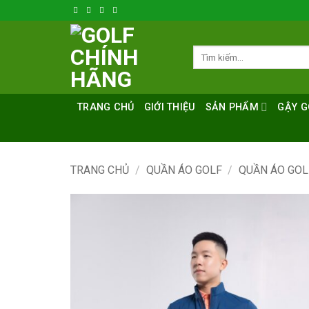
Bỏ
qua
nội
Tìm
dung
kiếm:
TRANG CHỦ
GIỚI THIỆU
SẢN PHẨM
GẬY G
TRANG CHỦ
/
QUẦN ÁO GOLF
/
QUẦN ÁO GO