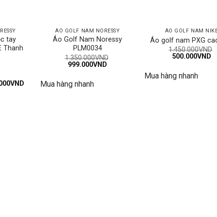
RESSY
ÁO GOLF NAM NORESSY
ÁO GOLF NAM NIK
c tay
Áo Golf Nam Noressy
Áo golf nam PXG ca
E Thanh
PLM0034
1.450.000
VND
Giá
G
500.000
VND
1.350.000
VND
gốc
h
Giá
Giá
999.000
VND
là:
tạ
gốc
hiện
Mua hàng nhanh
1.450.000VND.
là
là:
tại
Giá
5
000
VND
Mua hàng nhanh
1.350.000VND.
là:
hiện
o
999.000VND.
tại
000VND.
là:
350.000VND.