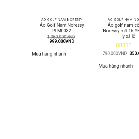
ÁO GOLF NAM NORESSY
ÁO GOLF NAM NO
Áo Golf Nam Noressy
Áo golf nam cộ
PLM0032
Noressy mã 15 Y
lý xả lỗ
1.350.000
VND
Giá
Giá
999.000
VND
gốc
hiện
là:
tại
Được xếp
Giá
790.000
VND
350.
Mua hàng nhanh
1.350.000VND.
là:
gốc
hạng
5
5 sa
999.000VND.
là:
Mua hàng nhanh
790.