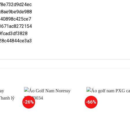
-26%
-66%