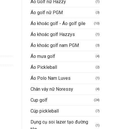
Áo Golf nữ Hazzy
(1)
Áo golf nữ PGM
(3)
Áo khoác golf - Áo golf gile
(10)
Áo khoác golf Hazzys
(1)
Áo khoác golf nam PGM
(3)
Áo mưa golf
(4)
Áo Pickleball
(2)
Áo Polo Nam Luves
(1)
Chân váy nữ Noressy
(4)
Cup golf
(24)
Cúp pickleball
(7)
Dụng cụ soi lazer tạo đường
(1)