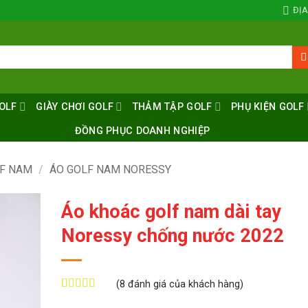
ĐỊA
OLF
GIÀY CHƠI GOLF
THẢM TẬP GOLF
PHỤ KIỆN GOLF
ĐỒNG PHỤC DOANH NGHIỆP
LF NAM
/
ÁO GOLF NAM NORESSY
Áo khoác golf nam dài tay
Noressy chống nước 2022
(
8
đánh giá của khách hàng)
5
8
trên 5 dựa