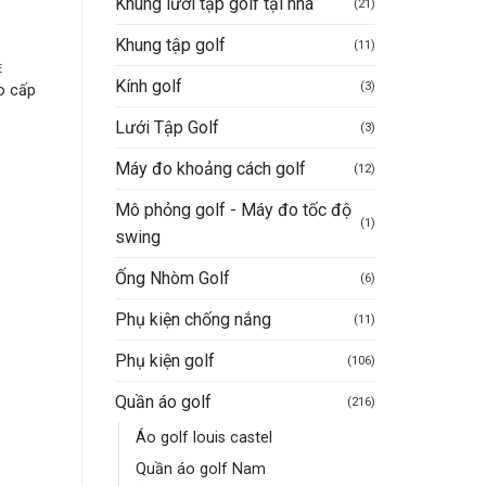
Khung lưới tập golf tại nhà
(21)
Khung tập golf
(11)
E
ÁO GOLF NAM NORESSY
ÁO GOLF NAM NORESSY
Kính golf
(3)
Man Golf Noressy Polo -
Áo golf nam ngắn ta
o cấp
Tshirt NRSPLM0020_
Noressy mã 22
iá
Lưới Tập Golf
Giá
(3)
790.000
VND
720.000
V
iện
gốc
i
là:
Được xếp
Máy đo khoảng cách golf
1.350.000
VND
(12)
:
Mua hàng nhanh
790.000VN
Giá
Giá
675.000
hạng
5
5 sao
VND
00.000VND.
gốc
hiện
Mô phỏng golf - Máy đo tốc độ
là:
tại
Mua hàng nhanh
(1)
1.350.000VND.
là:
swing
675.000VND.
Ống Nhòm Golf
(6)
Phụ kiện chống nắng
(11)
Phụ kiện golf
(106)
Quần áo golf
(216)
Áo golf louis castel
Quần áo golf Nam