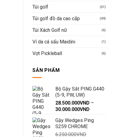
Túi golf
(61)
Túi golf đồ da cao cấp
(49)
Túi Xách Golf nữ
(6)
Ví da cá sấu Maidini
(1)
Vợt Pickleball
(6)
SẢN PHẨM
Bộ Gậy Sắt PING G440
(5-9, PW, UW)
28.500.000
VND
–
Khoảng
30.000.000
VND
giá:
Gậy Wedges Ping
từ
S259 CHROME
28.500.000VND
6.250.000
VND
đến