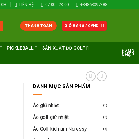
 CHỈ
LIÊN HỆ
07:00 - 23:00
+84868097388
THANH TOÁN
GIỎ HÀNG /
0
VND
PICKLEBALL
SẢN XUẤT ĐỒ GOLF
ĐĂNG
NHẬP
DANH MỤC SẢN PHẨM
Áo giữ nhiệt
(1)
Áo golf giữ nhiệt
(2)
Áo Golf kid nam Noressy
(6)