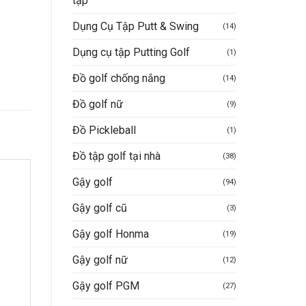
tập
Dụng Cụ Tập Putt & Swing
(14)
Dụng cụ tập Putting Golf
(1)
Đồ golf chống nắng
(14)
Đồ golf nữ
(9)
Đồ Pickleball
(1)
Đồ tập golf tại nhà
(38)
Gậy golf
(94)
Gậy golf cũ
(3)
Gậy golf Honma
(19)
Gậy golf nữ
(12)
Gậy golf PGM
(27)