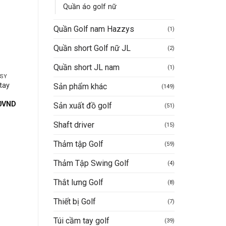
Quần áo golf nữ
Quần Golf nam Hazzys
(1)
Quần short Golf nữ JL
(2)
Quần short JL nam
(1)
SSY
ÁO GOLF NAM NORESSY
ÁO GOLF NAM NIKE
tay
Áo golf nam cộc tay
Áo golf nam dài tay c
Sản phẩm khác
(149)
Noressy mã 15 RE Thanh
cấp TMG 002
lý xả lỗ
Giá
0
VND
1.390.000
VND
Sản xuất đồ golf
(51)
hiện
Giá
Giá
695.000
VND
tại
gốc
hiện
Shaft driver
0VND.
là:
là:
tại
(15)
Được xếp
Giá
Giá
790.000
VND
350.000
VND
Mua hàng nhanh
395.000VND.
1.390.000VND.
là:
gốc
hiện
hạng
5
5
695.
Thảm tập Golf
là:
tại
(59)
sao
Mua hàng nhanh
790.000VND.
là:
350.000VND.
Thảm Tập Swing Golf
(4)
Thắt lưng Golf
(8)
Thiết bị Golf
(7)
Túi cầm tay golf
(39)