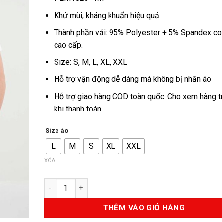
là:
tại
790.000VND.
là:
Khử mùi, kháng khuẩn hiệu quả
395.000
Thành phần vải: 95% Polyester + 5% Spandex co
cao cấp.
Size: S, M, L, XL, XXL
Hỗ trợ vận động dễ dàng mà không bị nhăn áo
Hỗ trợ giao hàng COD toàn quốc. Cho xem hàng t
khi thanh toán.
Size áo
L
M
S
XL
XXL
XÓA
Số lượng
THÊM VÀO GIỎ HÀNG