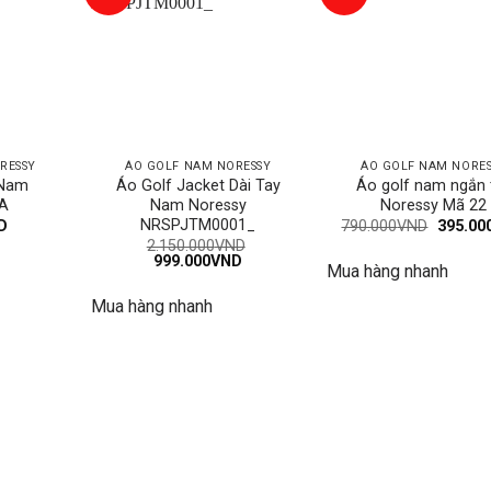
RESSY
ÁO GOLF NAM NORESSY
ÁO GOLF NAM NORE
 Nam
Áo Golf Jacket Dài Tay
Áo golf nam ngắn 
A
Nam Noressy
Noressy Mã 22
NRSPJTM0001_
Giá
D
790.000
VND
395.00
gốc
2.150.000
VND
là:
Giá
Giá
999.000
VND
Mua hàng nhanh
790.00
gốc
hiện
là:
tại
Mua hàng nhanh
2.150.000VND.
là:
999.000VND.