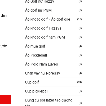
Áo Golf nữ Hazzy
(1)
Áo golf nữ PGM
(3)
VND.
 dãn
Áo khoác golf - Áo golf gile
(10)
Áo khoác golf Hazzys
(1)
Áo khoác golf nam PGM
(3)
rước
Áo mưa golf
(4)
Áo Pickleball
(2)
Áo Polo Nam Luves
(1)
Chân váy nữ Noressy
(4)
Cup golf
(24)
Cúp pickleball
(7)
Dụng cụ soi lazer tạo đường
(1)