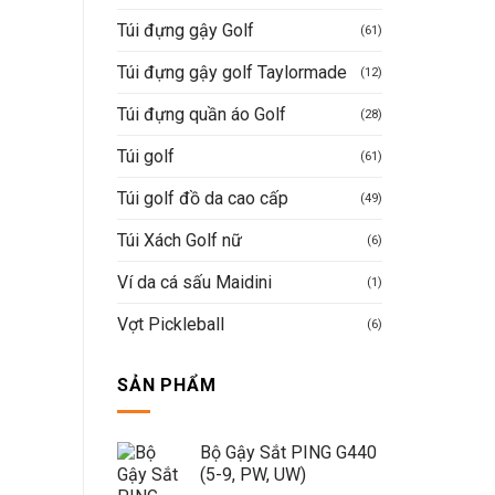
Túi đựng gậy Golf
(61)
Túi đựng gậy golf Taylormade
(12)
Túi đựng quần áo Golf
(28)
Túi golf
(61)
Túi golf đồ da cao cấp
(49)
Túi Xách Golf nữ
(6)
Ví da cá sấu Maidini
(1)
Vợt Pickleball
(6)
SẢN PHẨM
Bộ Gậy Sắt PING G440
(5-9, PW, UW)