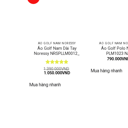
ÁO GOLF NAM NORESSY
ÁO GOLF NAM NO
Áo Golf Nam Dài Tay
Áo Golf Polo
Noressy NRSPLLM0012_
PLM1023 N
790.000
VN
Được xếp
1.390.000
VND
Mua hàng nhanh
Giá
Giá
1.050.000
VND
hạng
5
5
gốc
hiện
sao
là:
tại
Mua hàng nhanh
1.390.000VND.
là:
1.050.000VND.