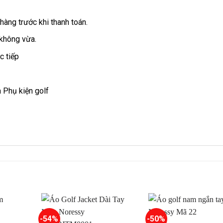
àng trước khi thanh toán.
 không vừa.
c tiếp
 Phụ kiện golf
-54%
-50%