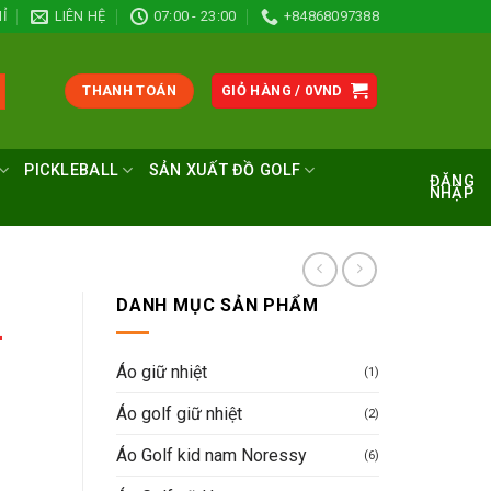
Ỉ
LIÊN HỆ
07:00 - 23:00
+84868097388
THANH TOÁN
GIỎ HÀNG /
0
VND
PICKLEBALL
SẢN XUẤT ĐỒ GOLF
ĐĂNG
NHẬP
DANH MỤC SẢN PHẨM
-
Áo giữ nhiệt
(1)
Áo golf giữ nhiệt
(2)
Áo Golf kid nam Noressy
(6)