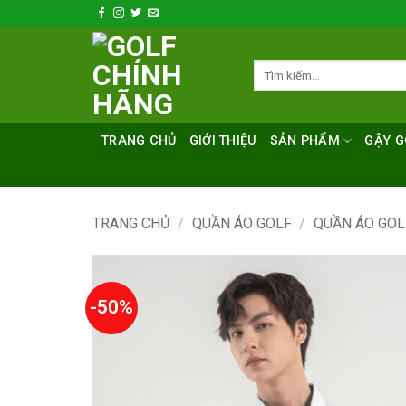
Bỏ
qua
nội
Tìm
dung
kiếm:
TRANG CHỦ
GIỚI THIỆU
SẢN PHẨM
GẬY G
TRANG CHỦ
/
QUẦN ÁO GOLF
/
QUẦN ÁO GO
-50%