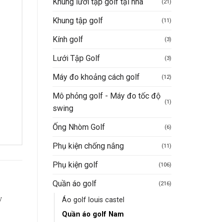
Khung lưới tập golf tại nhà
(21)
Khung tập golf
(11)
Kính golf
(3)
Lưới Tập Golf
(3)
Máy đo khoảng cách golf
(12)
Mô phỏng golf - Máy đo tốc độ
(1)
swing
Ống Nhòm Golf
(6)
Phụ kiện chống nắng
(11)
Phụ kiện golf
(106)
Quần áo golf
(216)
Áo golf louis castel
Quần áo golf Nam
-56%
-50%