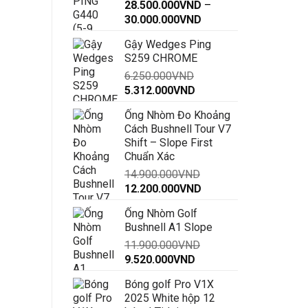
28.500.000
VND
–
Khoảng
30.000.000
VND
giá:
Gậy Wedges Ping
từ
S259 CHROME
28.500.000VND
6.250.000
VND
đến
Giá
Giá
5.312.000
VND
30.000.000VND
gốc
hiện
Ống Nhòm Đo Khoảng
là:
tại
Cách Bushnell Tour V7
6.250.000VND.
là:
Shift – Slope First
5.312.000VND.
Chuẩn Xác
14.900.000
VND
Giá
Giá
12.200.000
VND
gốc
hiện
Ống Nhòm Golf
là:
tại
Bushnell A1 Slope
14.900.000VND.
là:
11.900.000
VND
12.200.000VND.
Giá
Giá
9.520.000
VND
gốc
hiện
Bóng golf Pro V1X
là:
tại
2025 White hộp 12
11.900.000VND.
là: