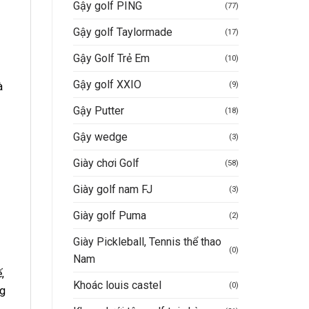
Gậy golf PING
(77)
Gậy golf Taylormade
(17)
Gậy Golf Trẻ Em
(10)
Gậy golf XXIO
(9)
à
Gậy Putter
(18)
Gậy wedge
(3)
Giày chơi Golf
(58)
Giày golf nam FJ
(3)
Giày golf Puma
(2)
Giày Pickleball, Tennis thể thao
(0)
Nam
,
Khoác louis castel
(0)
ng