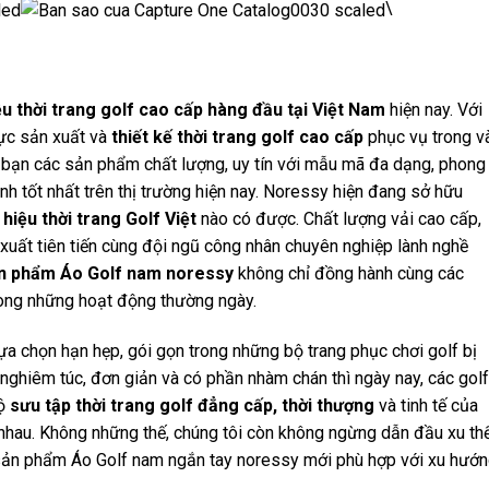
\
u thời trang golf cao cấp hàng đầu tại Việt Nam
hiện nay. Với
vực sản xuất và
thiết kế thời trang golf cao cấp
phục vụ trong v
ạn các sản phẩm chất lượng, uy tín với mẫu mã đa dạng, phong
ành tốt nhất trên thị trường hiện nay. Noressy hiện đang sở hữu
hiệu thời trang Golf Việt
nào có được. Chất lượng vải cao cấp,
uất tiên tiến cùng đội ngũ công nhân chuyên nghiệp lành nghề
n phẩm Áo Golf nam noressy
không chỉ đồng hành cùng các
rong những hoạt động thường ngày.
lựa chọn hạn hẹp, gói gọn trong những bộ trang phục chơi golf bị
ghiêm túc, đơn giản và có phần nhàm chán thì ngày nay, các golf
bộ
sưu tập thời trang golf đẳng cấp, thời thượng
và tinh tế của
hau. Không những thế, chúng tôi còn không ngừng dẫn đầu xu thế
sản phẩm Áo Golf nam ngắn tay noressy mới phù hợp với xu hướ