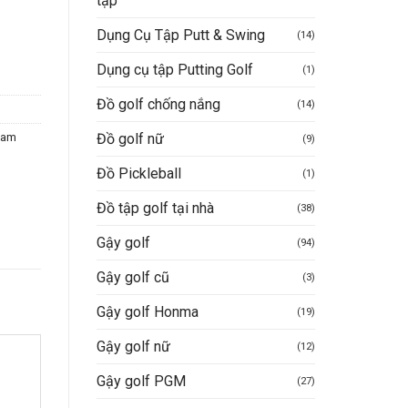
tập
Dụng Cụ Tập Putt & Swing
(14)
Dụng cụ tập Putting Golf
(1)
Đồ golf chống nắng
(14)
Đồ golf nữ
Nam
(9)
Đồ Pickleball
(1)
Đồ tập golf tại nhà
(38)
Gậy golf
(94)
Gậy golf cũ
(3)
Gậy golf Honma
(19)
Gậy golf nữ
(12)
Gậy golf PGM
(27)