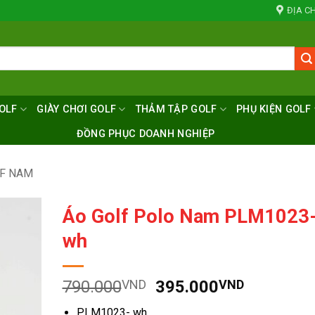
ĐỊA CH
OLF
GIÀY CHƠI GOLF
THẢM TẬP GOLF
PHỤ KIỆN GOLF
ĐỒNG PHỤC DOANH NGHIỆP
LF NAM
Áo Golf Polo Nam PLM1023
wh
Giá
Giá
790.000
VND
395.000
VND
gốc
hiện
PLM1023- wh