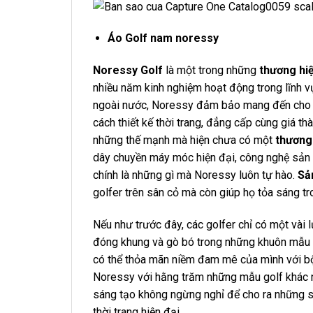
Áo Golf nam noressy
Noressy Golf
là một trong những
thương hiệ
nhiều năm kinh nghiệm hoạt động trong lĩnh 
ngoài nước, Noressy đảm bảo mang đến cho b
cách thiết kế thời trang, đẳng cấp cùng giá th
những thế mạnh mà hiện chưa có một
thương 
dây chuyền máy móc hiện đại, công nghệ sản x
chính là những gì mà Noressy luôn tự hào.
Sả
golfer trên sân cỏ mà còn giúp họ tỏa sáng t
Nếu như trước đây, các golfer chỉ có một vài 
đóng khung và gò bó trong những khuôn mẫu n
có thể thỏa mãn niềm đam mê của mình với 
Noressy với hằng trăm những mẫu golf khác n
sáng tạo không ngừng nghỉ để cho ra những 
thời trang hiện đại.